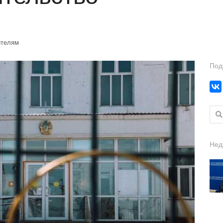
ителям
Под
Найт
Нед