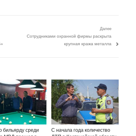
Далее
Следующий пост:
Сотрудниками охранной фирмы раскрыта
5»
крупная кража металла
о бильярду среди
С начала года количество