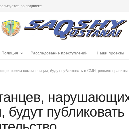
еализуется по подписке
Полиция
Расследование преступлений
Наши проекты
ющих режим самоизоляции, будут публиковать в СМИ, решило правител
танцев, нарушающи
, будут публиковать
тельство