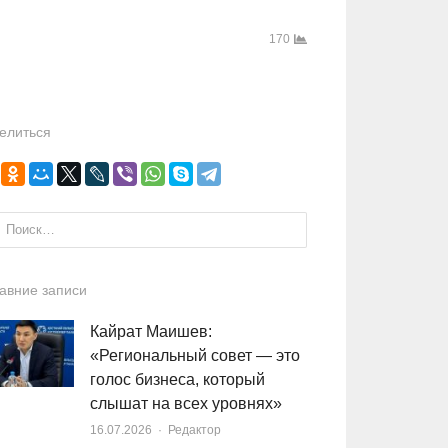
170
елиться
и:
авние записи
Кайрат Маишев:
«Региональный совет — это
голос бизнеса, который
слышат на всех уровнях»
16.07.2026
Author
Редактор