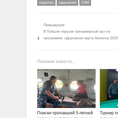
карантин
нарушения
СМИ
Навигация по записям
Предыдущие
Предыдущий пост:
В Тобыле окрыли тренажерный зал по
программе «Дорожная карта бизнеса-202
Похожие новости...
Поиски пропавшей 5-летней
Турнир п