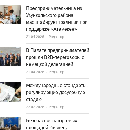
Предпринимательница из
Узункольского района
масштабирует традиции при
поддержке «Атамекен»
21.04.2026
Author
Редактор
В Палате предпринимателей
прошли B2B-переговоры с
немецкой делегацией
21.04.2026
Author
Редактор
Международные стандарты,
регулирующие досудебную
стадию
23.02.2026
Author
Редактор
Безопасность торговых
площадей: бизнесу