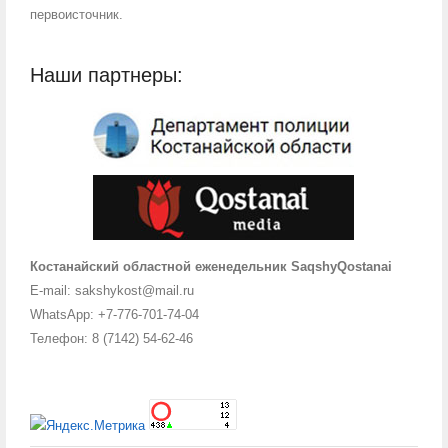
первоисточник.
Наши партнеры:
Костанайский областной еженедельник SaqshyQostanai
E-mail: sakshykost@mail.ru
WhatsApp: +7-776-701-74-04
Телефон: 8 (7142) 54-62-46