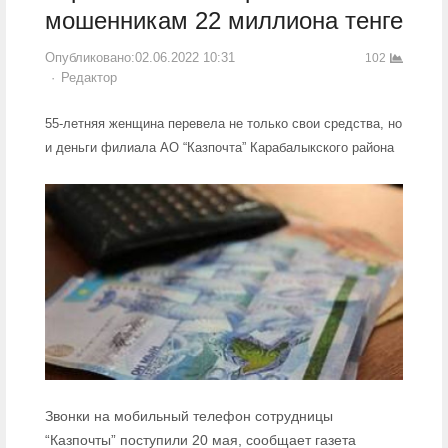
мошенникам 22 миллиона тенге
Опубликовано:
02.06.2022 10:31
102
Author
Редактор
55-летняя женщина перевела не только свои средства, но
и деньги филиала АО “Казпочта” Карабалыкского района
Звонки на мобильный телефон сотрудницы
“Казпочты” поступили 20 мая, сообщает газета