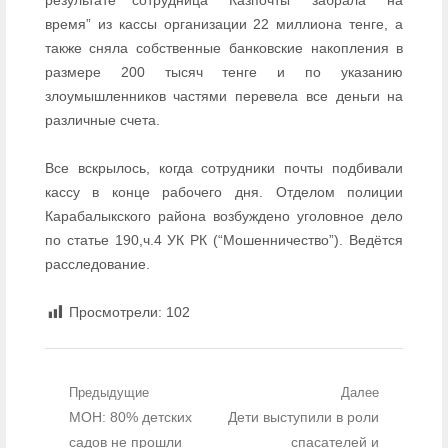
результате сотрудница “Казпочты” забрала “на
время” из кассы организации 22 миллиона тенге, а
также сняла собственные банковские накопления в
размере 200 тысяч тенге и по указанию
злоумышленников частями перевела все деньги на
различные счета.
Все вскрылось, когда сотрудники почты подбивали
кассу в конце рабочего дня. Отделом полиции
Карабалыкского района возбуждено уголовное дело
по статье 190,ч.4 УК РК (“Мошенничество”). Ведётся
расследование.
Просмотрели:
102
Навигация по записям
Предыдущие
Далее
Предыдущий пост:
МОН: 80% детских
Следующий пост:
Дети выступили в роли
садов не прошли
спасателей и