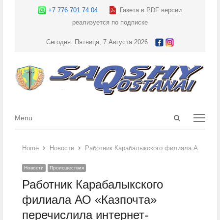
+7 776 701 74 04
Газета в PDF версии
реализуется по подписке
Сегодня: Пятница, 7 Августа 2026
Open
Menu
Menu
search
panel
Home
Новости
Работник Карабалыкского филиала АО «Казп
Новости
Происшествия
Работник Карабалыкского
филиала АО «Казпочта»
перечислила интернет-