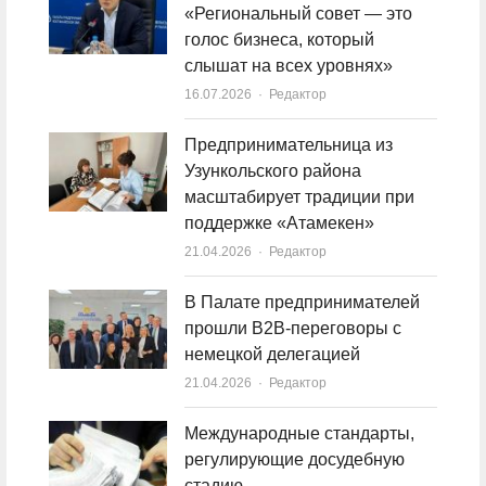
«Региональный совет — это
голос бизнеса, который
слышат на всех уровнях»
16.07.2026
Author
Редактор
Предпринимательница из
Узункольского района
масштабирует традиции при
поддержке «Атамекен»
21.04.2026
Author
Редактор
В Палате предпринимателей
прошли B2B-переговоры с
немецкой делегацией
21.04.2026
Author
Редактор
Международные стандарты,
регулирующие досудебную
стадию