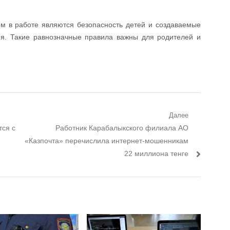
ом в работе являются безопасность детей и создаваемые
я. Такие равнозначные правила важны для родителей и
Далее
тся с
Следующий пост:
Работник Карабалыкского филиала АО
«Казпочта» перечислила интернет-мошенникам
22 миллиона тенге