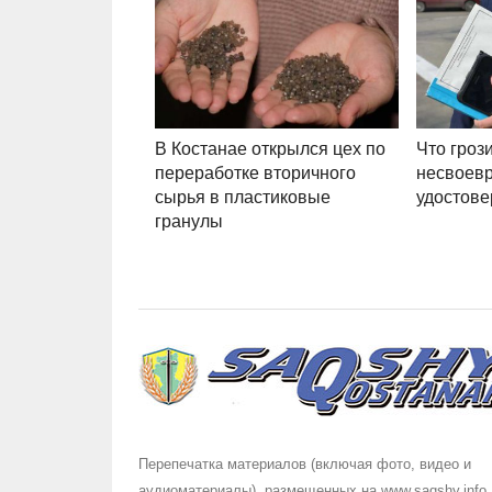
В Костанае открылся цех по
Что грози
переработке вторичного
несвоев
сырья в пластиковые
удостове
гранулы
Перепечатка материалов (включая фото, видео и
аудиоматериалы), размещенных на www.saqshy.info,