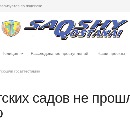
еализуется по подписке
Полиция
Расследование преступлений
Наши проекты
 прошли госаттестацию
ских садов не прош
ю