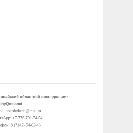
танайский областной еженедельник
shyQostanai
il: sakshykost@mail.ru
sApp: +7-776-701-74-04
фон: 8 (7142) 54-62-46