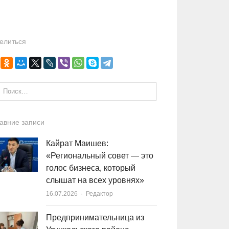
елиться
и:
авние записи
Кайрат Маишев:
«Региональный совет — это
голос бизнеса, который
слышат на всех уровнях»
16.07.2026
Author
Редактор
Предпринимательница из