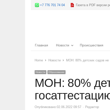
+7 776 701 74 04
Газета в PDF версии р
Главная
Новости
Происшествия
Home
Новости
МОН: 80% детских садов не
Новости
Образование
МОН: 80% дет
госаттестаци
Опубликовано:
02.06.2022 09:57
Author
Редактор