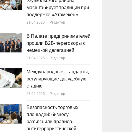
Узункольского района
масштабирует традиции при
поддержке «Атамекен»
21.04.2026
Author
Редактор
В Палате предпринимателей
прошли B2B-переговоры с
немецкой делегацией
21.04.2026
Author
Редактор
Международные стандарты,
регулирующие досудебную
стадию
23.02.2026
Author
Редактор
Безопасность торговых
площадей: бизнесу
разъяснили правила
антитеррористической