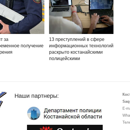
т за
13 преступлений в сфере
ременное получение
информационных технологий
рения
раскрыто костанайскими
полицейскими
Кос
Наши партнеры:
Saq
E-ma
What
Теле