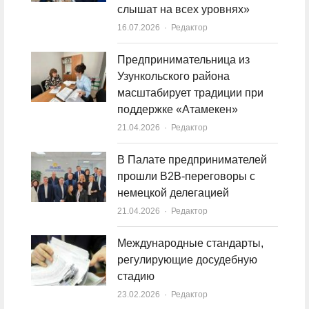
слышат на всех уровнях»
16.07.2026
Author
Редактор
Предпринимательница из
Узункольского района
масштабирует традиции при
поддержке «Атамекен»
21.04.2026
Author
Редактор
В Палате предпринимателей
прошли B2B-переговоры с
немецкой делегацией
21.04.2026
Author
Редактор
Международные стандарты,
регулирующие досудебную
стадию
23.02.2026
Author
Редактор