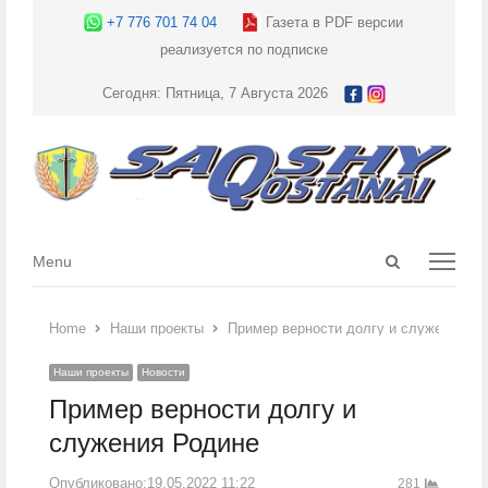
+7 776 701 74 04
Газета в PDF версии
реализуется по подписке
Сегодня: Пятница, 7 Августа 2026
Open
Menu
Menu
search
panel
Home
Наши проекты
Пример верности долгу и служения Ро
Наши проекты
Новости
Пример верности долгу и
служения Родине
Опубликовано:
19.05.2022 11:22
281