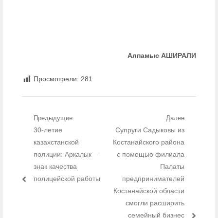
Алпамыс АШИРАЛИ
Просмотрели:
281
Навигация по записям
Предыдущие
Далее
Предыдущий пост:
30-летие
Следующий пост:
Супруги Садыковы из
казахстанской
Костанайского района
полиции: Аркалык —
с помощью филиала
знак качества
Палаты
полицейской работы
предпринимателей
Костанайской области
смогли расширить
семейный бизнес