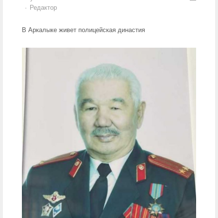
Author
Редактор
В Аркалыке живет полицейская династия