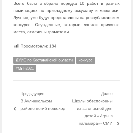
Всего было отобрано порядка 10 работ в разных
номинациях по прикладному искусству и живописи.
Лучшие, уже будут представлены на республиканском
конкурсе. Осужденные, которые заняли призовые
места, отмечены грамотами.
Просмотрели:
184
ДУИС по Костанайской области
конкурс
ҮМіТ-2021
Навигация по записям
Предыдущие
Далее
Предыдущий пост:
В Аулиекольком
Следующий пост:
Школы обеспокоены
районе погиб пешеход
из-за опасной для
детей «Игры в
кальмара»- СМИ