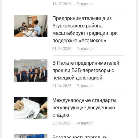
16.07.2026
Author
Редактор
Предпринимательница из
Узункольского района
масштабирует традиции при
поддержке «Атамекен»
21.04.2026
Author
Редактор
В Палате предпринимателей
прошли B2B-переговоры с
немецкой делегацией
21.04.2026
Author
Редактор
Международные стандарты,
регулирующие досудебную
стадию
23.02.2026
Author
Редактор
Безопасность торговых