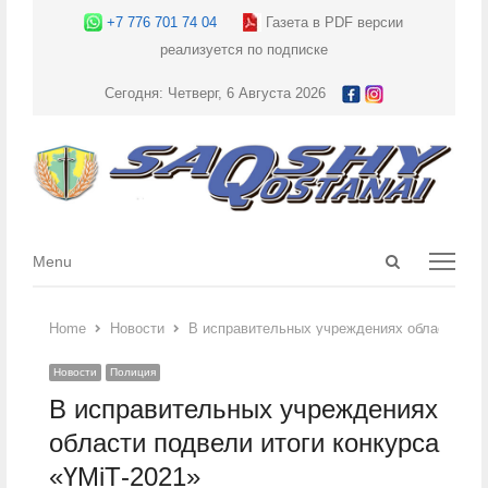
+7 776 701 74 04
Газета в PDF версии
реализуется по подписке
Сегодня: Четверг, 6 Августа 2026
Open
Menu
Menu
search
panel
Home
Новости
В исправительных учреждениях области под
Новости
Полиция
В исправительных учреждениях
области подвели итоги конкурса
«ҮМіТ-2021»