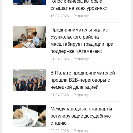
голос бизнеса, который
слышат на всех уровнях»
16.07.2026
Author
Редактор
Предпринимательница из
Узункольского района
масштабирует традиции при
поддержке «Атамекен»
21.04.2026
Author
Редактор
В Палате предпринимателей
прошли B2B-переговоры с
немецкой делегацией
21.04.2026
Author
Редактор
Международные стандарты,
регулирующие досудебную
стадию
23.02.2026
Author
Редактор