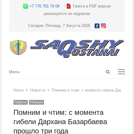
+7 776 701 74 04
Газета в PDF версии
реализуется по подписке
Сегодня: Пятница, 7 Августа 2026
Open
Menu
Menu
search
panel
Home
Новости
Помним и чтим: с момента гибели Дархана Б
Новости
Полиция
Помним и чтим: с момента
гибели Дархана Базарбаева
прошло три года