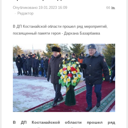
Опубликовано:
19.01.2023 16:09
66
Author
Редактор
В ДП Костанайской области прошел ряд мероприятий,
посвященный памяти героя - Дархана Базарбаева
В ДП Костанайской области прошел ряд