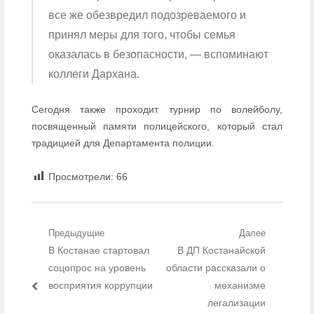
все же обезвредил подозреваемого и
принял меры для того, чтобы семья
оказалась в безопасности, — вспоминают
коллеги Дархана.
Сегодня также проходит турнир по волейболу,
посвященный памяти полицейского, который стал
традицией для Департамента полиции.
Просмотрели:
66
Навигация по записям
Предыдущие
Далее
Предыдущий пост:
В Костанае стартовал
Следующий пост:
В ДП Костанайской
соцопрос на уровень
области рассказали о
восприятия коррупции
механизме
легализации