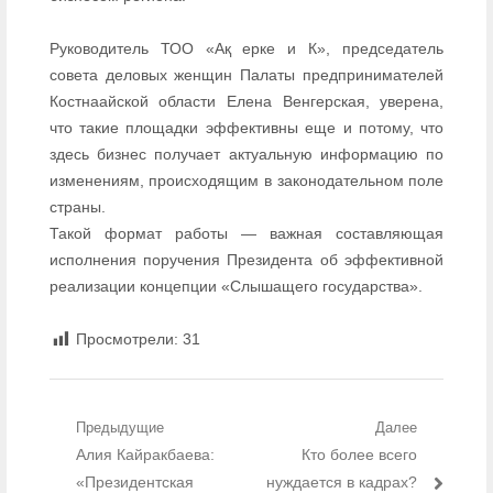
Руководитель ТОО «Ақ ерке и К», председатель
совета деловых женщин Палаты предпринимателей
Костнаайской области Елена Венгерская, уверена,
что такие площадки эффективны еще и потому, что
здесь бизнес получает актуальную информацию по
изменениям, происходящим в законодательном поле
страны.
Такой формат работы — важная составляющая
исполнения поручения Президента об эффективной
реализации концепции «Слышащего государства».
Просмотрели:
31
Навигация по записям
Предыдущие
Далее
Предыдущий пост:
Алия Кайракбаева:
Следующий пост:
Кто более всего
«Президентская
нуждается в кадрах?