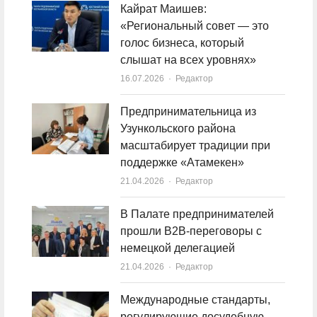
Кайрат Маишев:
«Региональный совет — это
голос бизнеса, который
слышат на всех уровнях»
16.07.2026
Author
Редактор
Предпринимательница из
Узункольского района
масштабирует традиции при
поддержке «Атамекен»
21.04.2026
Author
Редактор
В Палате предпринимателей
прошли B2B-переговоры с
немецкой делегацией
21.04.2026
Author
Редактор
Международные стандарты,
регулирующие досудебную