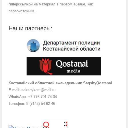
гиперссылкой на материал в первом абзаце, как
первоисточник.
Наши партнеры:
Костанайский областной еженедельник SaqshyQostanai
E-mail: sakshykost@mail.ru
WhatsApp: +7-776-701-74-04
Телефон: 8 (7142) 54-62-46