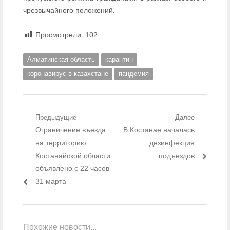
чрезвычайного положений.
Просмотрели:
102
Алматинская область
карантин
коронавирус в казахстане
пандемия
Навигация по записям
Предыдущие
Далее
Предыдущий пост:
Ограничение въезда
Следующий пост:
В Костанае началась
на территорию
дезинфекция
Костанайской области
подъездов
объявлено с 22 часов
31 марта
Похожие новости...