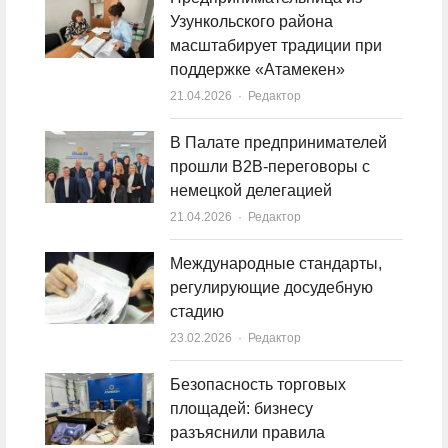
Узункольского района
масштабирует традиции при
поддержке «Атамекен»
21.04.2026
Author
Редактор
В Палате предпринимателей
прошли B2B-переговоры с
немецкой делегацией
21.04.2026
Author
Редактор
Международные стандарты,
регулирующие досудебную
стадию
23.02.2026
Author
Редактор
Безопасность торговых
площадей: бизнесу
разъяснили правила