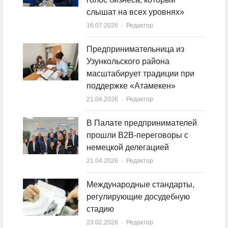
слышат на всех уровнях»
16.07.2026
Author
Редактор
Предпринимательница из
Узункольского района
масштабирует традиции при
поддержке «Атамекен»
21.04.2026
Author
Редактор
В Палате предпринимателей
прошли B2B-переговоры с
немецкой делегацией
21.04.2026
Author
Редактор
Международные стандарты,
регулирующие досудебную
стадию
23.02.2026
Author
Редактор