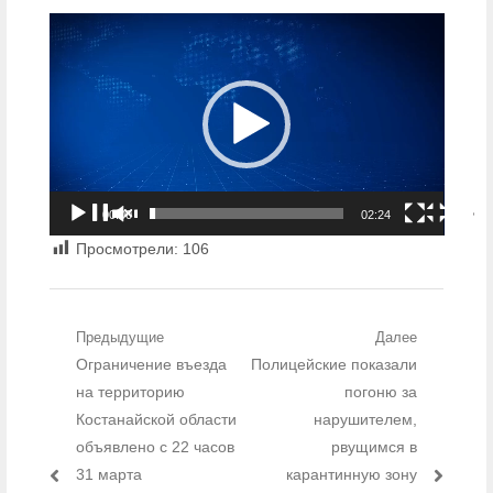
Видеоплеер
00:00
02:24
Просмотрели:
106
Навигация по записям
Предыдущие
Далее
Предыдущий пост:
Ограничение въезда
Следующий пост:
Полицейские показали
на территорию
погоню за
Костанайской области
нарушителем,
объявлено с 22 часов
рвущимся в
31 марта
карантинную зону