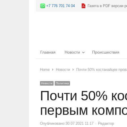
+7 776 701 74 04
Газета в PDF версии р
Главная
Новости
Происшествия
Home
Новости
Почти 50% костанайцев про
Новости
Политика
Почти 50% ко
первым комп
Опубликовано:
30.07.2021 11:17
Author
Редактор