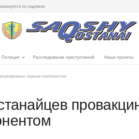
еализуется по подписке
Полиция
Расследование преступлений
Наши проекты
вакцинировано первым компонентом
станайцев провакци
онентом