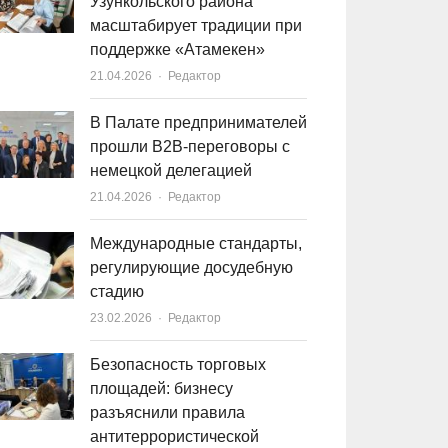
Узункольского района
масштабирует традиции при
поддержке «Атамекен»
21.04.2026
Author
Редактор
В Палате предпринимателей
прошли B2B-переговоры с
немецкой делегацией
21.04.2026
Author
Редактор
Международные стандарты,
регулирующие досудебную
стадию
23.02.2026
Author
Редактор
Безопасность торговых
площадей: бизнесу
разъяснили правила
антитеррористической