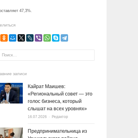
оставляет 47,3%.
елиться
и:
авние записи
Кайрат Маишев:
«Региональный совет — это
голос бизнеса, который
слышат на всех уровнях»
16.07.2026
Author
Редактор
Предпринимательница из