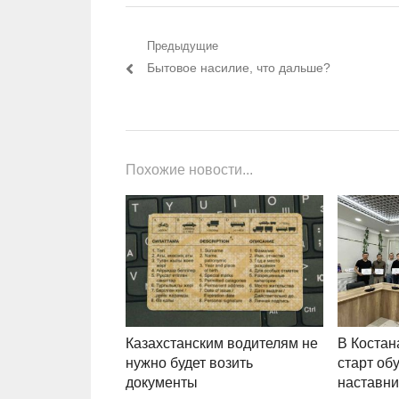
Навигация по записям
Предыдущие
Предыдущий пост:
Бытовое насилие, что дальше?
Похожие новости...
Казахстанским водителям не
В Костан
нужно будет возить
старт об
документы
наставни