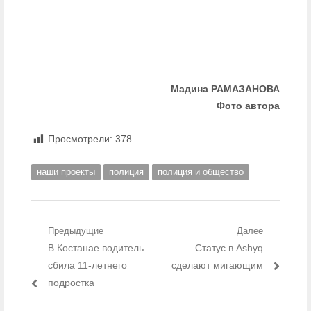
Мадина РАМАЗАНОВА
Фото автора
Просмотрели:
378
наши проекты
полиция
полиция и общество
Навигация по записям
Предыдущие
Далее
Предыдущий пост:
В Костанае водитель
Следующий пост:
Статус в Ashyq
сбила 11-летнего
сделают мигающим
подростка