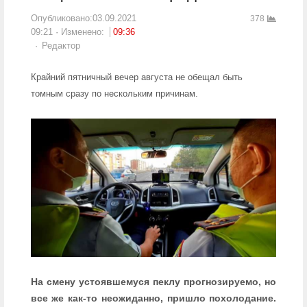
Опубликовано:
03.09.2021
378
09:21
Изменено:
09:36
Author
Редактор
Крайний пятничный вечер августа не обещал быть
томным сразу по нескольким причинам.
На смену устоявшемуся пеклу прогнозируемо, но
все же как-то неожиданно, пришло похолодание.