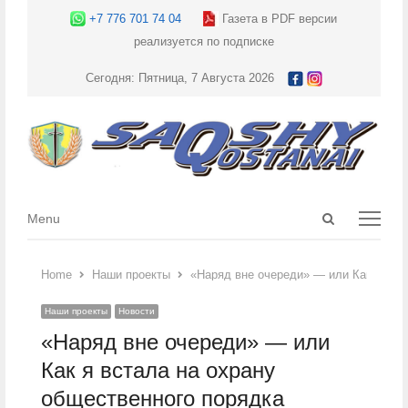
+7 776 701 74 04
Газета в PDF версии
реализуется по подписке
Сегодня: Пятница, 7 Августа 2026
Open
Menu
Menu
search
panel
Home
Наши проекты
«Наряд вне очереди» — или Как я вст
Наши проекты
Новости
«Наряд вне очереди» — или
Как я встала на охрану
общественного порядка