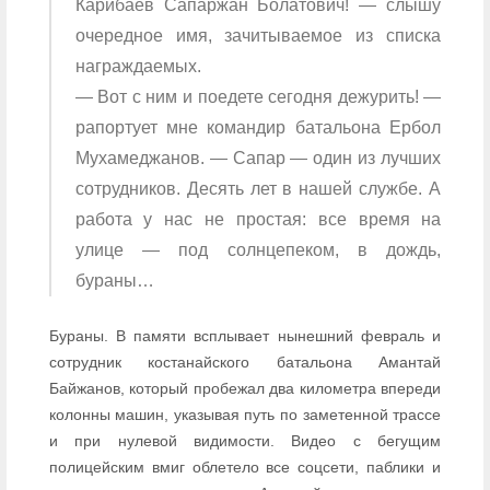
Карибаев Сапаржан Болатович! — слышу
очередное имя, зачитываемое из списка
награждаемых.
— Вот с ним и поедете сегодня дежурить! —
рапортует мне командир батальона Ербол
Мухамеджанов. — Сапар — один из лучших
сотрудников. Десять лет в нашей службе. А
работа у нас не простая: все время на
улице — под солнцепеком, в дождь,
бураны…
Бураны. В памяти всплывает нынешний февраль и
сотрудник костанайского батальона Амантай
Байжанов, который пробежал два километра впереди
колонны машин, указывая путь по заметенной трассе
и при нулевой видимости. Видео с бегущим
полицейским вмиг облетело все соцсети, паблики и