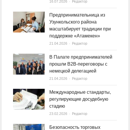
16.07.2026
Author
Редактор
Предпринимательница из
Узункольского района
масштабирует традиции при
поддержке «Атамекен»
21.04.2026
Author
Редактор
В Палате предпринимателей
прошли B2B-переговоры с
немецкой делегацией
21.04.2026
Author
Редактор
Международные стандарты,
регулирующие досудебную
стадию
23.02.2026
Author
Редактор
Безопасность торговых