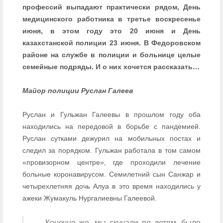
профессий выпадают практически рядом, День
медицинского работника в третье воскресенье
июня, в этом году это 20 июня и День
казахстанской полиции 23 июня. В Федоровском
районе на службе в полиции и больнице целые
семейные подряды. И о них хочется рассказать…
Майор полиции Руслан Галеев
Руслан и Гульжан Галеевы в прошлом году оба
находились на передовой в борьбе с пандемией.
Руслан сутками дежурил на мобильных постах и
следил за порядком. Гульжан работала в том самом
«провизорном центре», где проходили лечение
больные коронавирусом. Семилетний сын Санжар и
четырехлетняя дочь Алуа в это время находились у
ажеки Жумакуль Нургалиевны Галеевой.
— Конечно же, мы скучали по детям, было