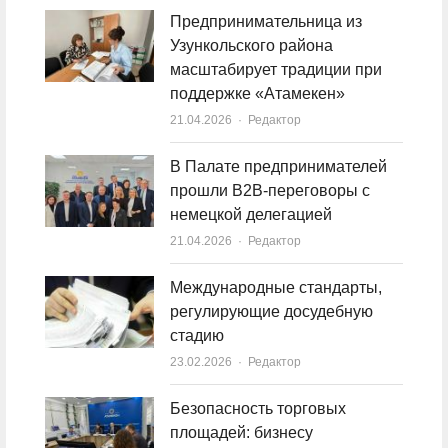
Предпринимательница из
Узункольского района
масштабирует традиции при
поддержке «Атамекен»
21.04.2026
Author
Редактор
В Палате предпринимателей
прошли B2B-переговоры с
немецкой делегацией
21.04.2026
Author
Редактор
Международные стандарты,
регулирующие досудебную
стадию
23.02.2026
Author
Редактор
Безопасность торговых
площадей: бизнесу