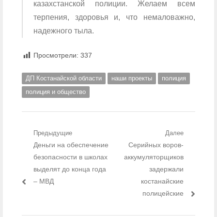
казахстанской полиции. Желаем всем
терпения, здоровья и, что немаловажно,
надежного тыла.
Просмотрели:
337
ДП Костанайской области
наши проекты
полиция
полиция и общество
Навигация по записям
Предыдущие
Далее
Предыдущий пост:
Деньги на обеспечение
Следующий пост:
Серийных воров-
безопасности в школах
аккумуляторщиков
выделят до конца года
задержали
– МВД
костанайские
полицейские