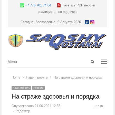
+7 776 701 74 04
Газета в PDF версии
реализуется по подписке
Сегодня: Воскресенье, 9 Августа 2026
Open
Menu
Menu
search
panel
Home
Наши проекты
На страже здоровья и порядка
Наши проекты
Новости
На страже здоровья и порядка
Опубликовано:
21.06.2021 12:56
337
Author
Редактор