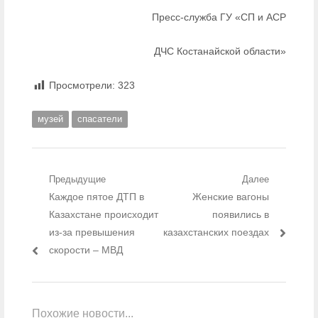
Пресс-служба ГУ «СП и АСР
ДЧС Костанайской области»
Просмотрели:
323
музей
спасатели
Навигация по записям
Предыдущие
Далее
Предыдущий пост:
Каждое пятое ДТП в
Следующий пост:
Женские вагоны
Казахстане происходит
появились в
из-за превышения
казахстанских поездах
скорости – МВД
Похожие новости...