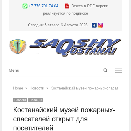
+7 776 701 74 04
Газета в PDF версии
реализуется по подписке
Сегодня: Четверг, 6 Августа 2026
Open
Menu
Menu
search
panel
Home
Новости
Костанайский музей пожарных-спасателей о
Новости
Полиция
Костанайский музей пожарных-
спасателей открыт для
посетителей