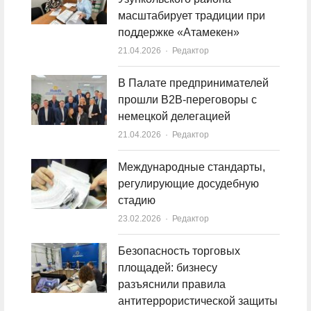
масштабирует традиции при
поддержке «Атамекен»
21.04.2026
Author
Редактор
В Палате предпринимателей
прошли B2B-переговоры с
немецкой делегацией
21.04.2026
Author
Редактор
Международные стандарты,
регулирующие досудебную
стадию
23.02.2026
Author
Редактор
Безопасность торговых
площадей: бизнесу
разъяснили правила
антитеррористической защиты