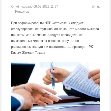
Опубликовано:
09.02.2022 11:37
84
Author
Редактор
При реформировании НПП «Атамекен» следует
сфокусировать ее функционал на защите малого бизнеса,
при этом малый бизнес следует освободить от
обязательных членских взносов, поручил на
расширенном заседании правительства президент РК
Касым-Жомарт Токаев