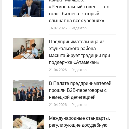
«Региональный совет — это
голос бизнеса, который
слышат на всех уровнях»
16.07.2026
Author
Редактор
Предпринимательница из
Узункольского района
масштабирует традиции при
поддержке «Атамекен»
21.04.2026
Author
Редактор
В Палате предпринимателей
прошли B2B-переговоры с
немецкой делегацией
21.04.2026
Author
Редактор
Международные стандарты,
регулирующие досудебную