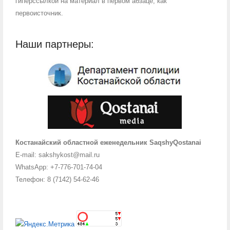
гиперссылкой на материал в первом абзаце, как
первоисточник.
Наши партнеры:
Костанайский областной еженедельник SaqshyQostanai
E-mail: sakshykost@mail.ru
WhatsApp: +7-776-701-74-04
Телефон: 8 (7142) 54-62-46