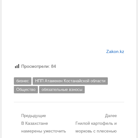
Zakon.kz
Просмотрели:
84
бизнес
НПП Атамекен Костанайской области
Общество
обязательные взносы
Навигация по записям
Предыдущие
Далее
Предыдущий пост:
В Казахстане
Следующий пост:
Гнилой картофель и
намерены ужесточить
морковь с плесенью