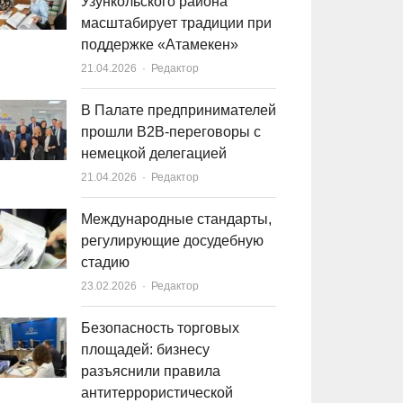
Узункольского района
масштабирует традиции при
поддержке «Атамекен»
21.04.2026
Author
Редактор
В Палате предпринимателей
прошли B2B-переговоры с
немецкой делегацией
21.04.2026
Author
Редактор
Международные стандарты,
регулирующие досудебную
стадию
23.02.2026
Author
Редактор
Безопасность торговых
площадей: бизнесу
разъяснили правила
антитеррористической