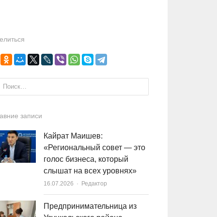
елиться
и:
авние записи
Кайрат Маишев:
«Региональный совет — это
голос бизнеса, который
слышат на всех уровнях»
16.07.2026
Author
Редактор
Предпринимательница из