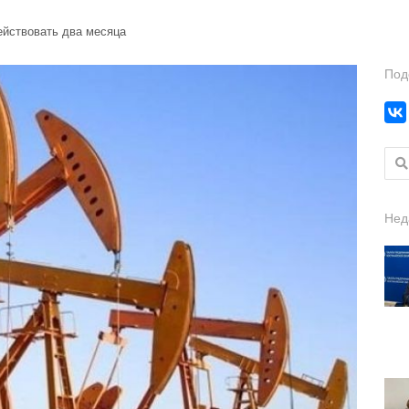
ействовать два месяца
Под
Найт
Нед