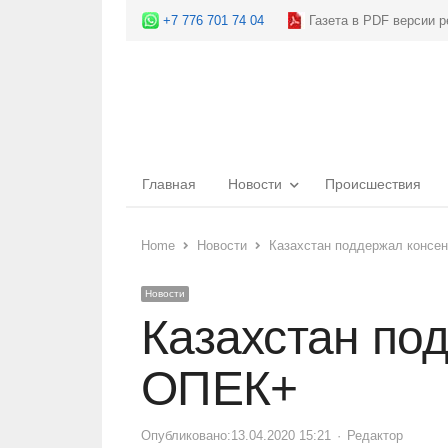
+7 776 701 74 04
Газета в PDF версии р
Главная
Новости
Происшествия
Home
Новости
Казахстан поддержал консе
Новости
Казахстан по
ОПЕК+
Опубликовано:
13.04.2020 15:21
Author
Редактор