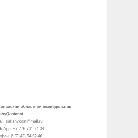
танайский областной еженедельник
shyQostanai
il: sakshykost@mail.ru
sApp: +7-776-701-74-04
фон: 8 (7142) 54-62-46