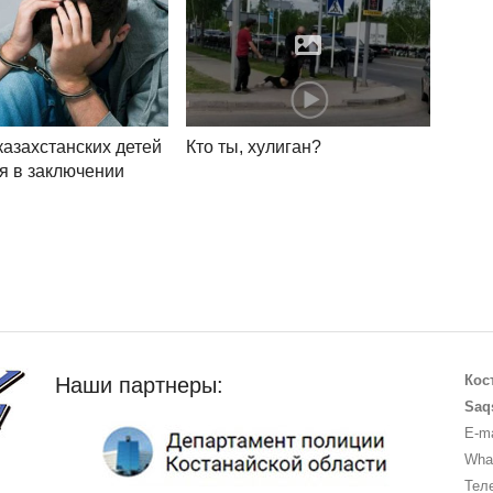
казахстанских детей
Кто ты, хулиган?
я в заключении
Кос
Наши партнеры:
Saq
E-ma
What
Теле