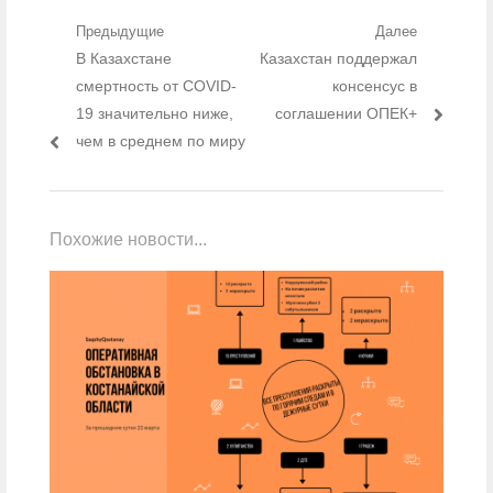
Навигация по записям
Предыдущие
Далее
Предыдущий пост:
В Казахстане
Следующий пост:
Казахстан поддержал
смертность от COVID-
консенсус в
19 значительно ниже,
соглашении ОПЕК+
чем в среднем по миру
Похожие новости...