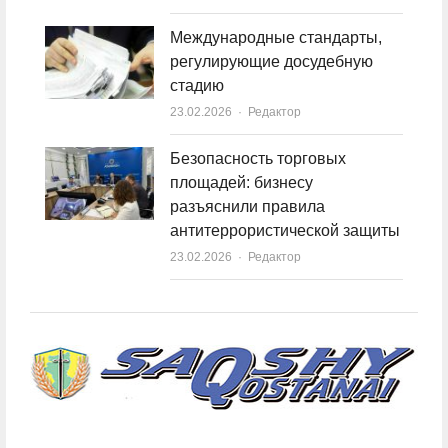
Международные стандарты,
регулирующие досудебную
стадию
23.02.2026
Author
Редактор
Безопасность торговых
площадей: бизнесу
разъяснили правила
антитеррористической защиты
23.02.2026
Author
Редактор