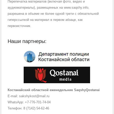
Перепечатка материалов (включая фото, видео и
аудиоматериалы), размещенных на www.saqshy.info,
разрешена в объеме не более одной трети с обязательной
гиперссылкой на материал в первом абзаце, как
первоисточник.
Наши партнеры:
Костанайский областной еженедельник SaqshyQostanai
E-mail: sakshykost@mail.ru
WhatsApp: +7-776-701-74-04
Телефон: 8 (7142) 54-62-46