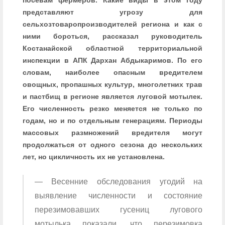
посевам фермеров. Какие виды в этом году
представляют угрозу для
сельхозтоваропроизводителей региона и как с
ними бороться, рассказал руководитель
Костанайской областной территориальной
инспекции в АПК Дархан Абдыкаримов. По его
словам, наиболее опасным вредителем
овощных, пропашных культур, многолетних трав
и пастбищ в регионе является луговой мотылек.
Его численность резко меняется не только по
годам, но и по отдельным генерациям. Периоды
массовых размножений вредителя могут
продолжаться от одного сезона до нескольких
лет, но цикличность их не установлена.
— Весенние обследования угодий на
выявление численности и состояние
перезимовавших гусениц лугового
мотылька показали, что перезимовка