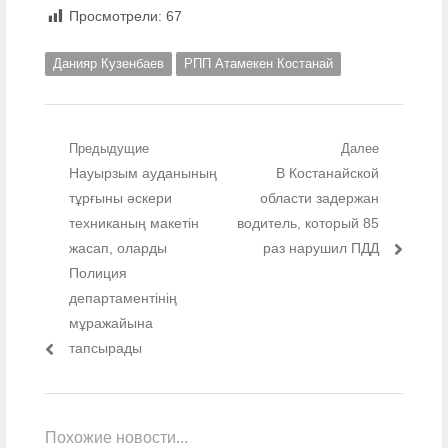
Просмотрели:
67
Данияр Кузенбаев
РПП Атамекен Костанай
Навигация по записям
Предыдущие
Далее
Предыдущий пост:
Науырзым ауданының
Следующий пост:
В Костанайской
тұрғыны әскери
области задержан
техниканың макетін
водитель, который 85
жасап, оларды
раз нарушил ПДД
Полиция
департаментінің
мұражайына
тапсырады
Похожие новости...