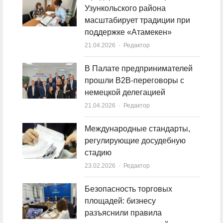
Узункольского района
масштабирует традиции при
поддержке «Атамекен»
21.04.2026
Author
Редактор
В Палате предпринимателей
прошли B2B-переговоры с
немецкой делегацией
21.04.2026
Author
Редактор
Международные стандарты,
регулирующие досудебную
стадию
23.02.2026
Author
Редактор
Безопасность торговых
площадей: бизнесу
разъяснили правила