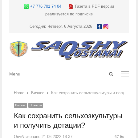
+7 776 701 74 04
Газета в PDF версии
реализуется по подписке
Сегодня: Четверг, 6 Августа 2026
Open
Menu
Menu
search
panel
Home
Бизнес
Как сохранить сельхозкультуры и получить д
Бизнес
Новости
Как сохранить сельхозкультуры
и получить дотации?
Опубликовано:
21.06.2022 18:37
67