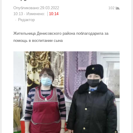
Опубликовано:
29.03.2022
102
10:13
Изменено:
10:14
Author
Редактор
Жительница Денисовского района поблагодарила за
помощь в воспитании сына