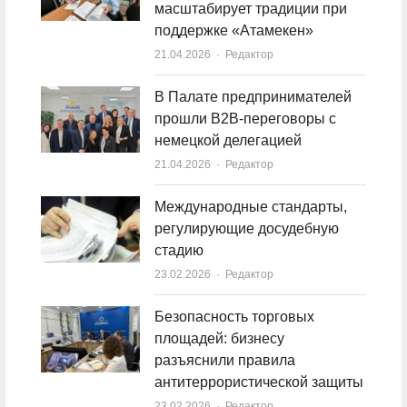
масштабирует традиции при
поддержке «Атамекен»
21.04.2026
Author
Редактор
В Палате предпринимателей
прошли B2B-переговоры с
немецкой делегацией
21.04.2026
Author
Редактор
Международные стандарты,
регулирующие досудебную
стадию
23.02.2026
Author
Редактор
Безопасность торговых
площадей: бизнесу
разъяснили правила
антитеррористической защиты
23.02.2026
Author
Редактор