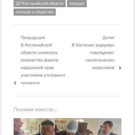
ДП Костанайской области
полиция
полиция и общество
Навигация по записям
Предыдущие
Далее
Предыдущий пост:
В Костанайской
Следующий пост:
В Костанае задержан
области снизилось
«закладчик»
количество фактов
синтетических
нарушений прав
наркотиков
участников уголовного
процесса
Похожие новости...