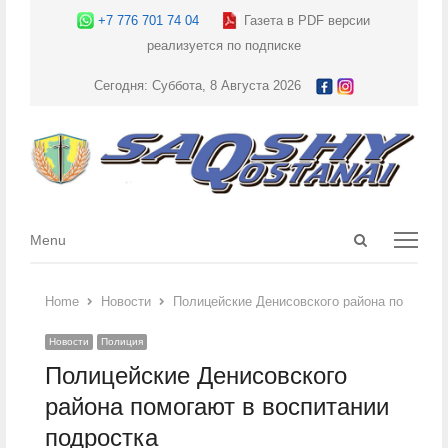
+7 776 701 74 04
Газета в PDF версии
реализуется по подписке
Сегодня: Суббота, 8 Августа 2026
Open
Menu
Menu
search
panel
Home
Новости
Полицейские Денисовского района помогают
Новости
Полиция
Полицейские Денисовского
района помогают в воспитании
подростка