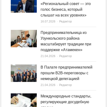
«Региональный совет — это
голос бизнеса, который
слышат на всех уровнях»
16.07.2026
Author
Редактор
Предпринимательница из
Узункольского района
масштабирует традиции при
поддержке «Атамекен»
21.04.2026
Author
Редактор
В Палате предпринимателей
прошли B2B-переговоры с
немецкой делегацией
21.04.2026
Author
Редактор
Международные стандарты,
регулирующие досудебную