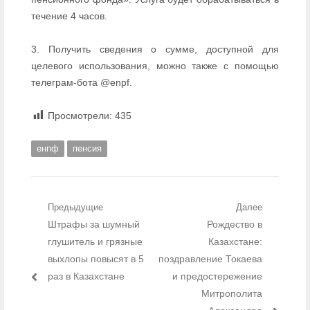
течение 4 часов.
3. Получить сведения о сумме, доступной для
целевого использования, можно также с помощью
телеграм-бота @enpf.
Просмотрели:
435
енпф
пенсия
Навигация по записям
Предыдущие
Далее
Предыдущий пост:
Штрафы за шумный
Рождество в
Следующий
пост:
глушитель и грязные
Казахстане:
выхлопы повысят в 5
поздравление Токаева
раз в Казахстане
и предостережение
Митрополита