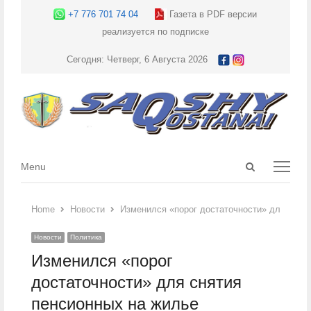
+7 776 701 74 04
Газета в PDF версии
реализуется по подписке
Сегодня: Четверг, 6 Августа 2026
Open
Menu
Menu
search
panel
Home
Новости
Изменился «порог достаточности» для снят
Новости
Политика
Изменился «порог
достаточности» для снятия
пенсионных на жилье