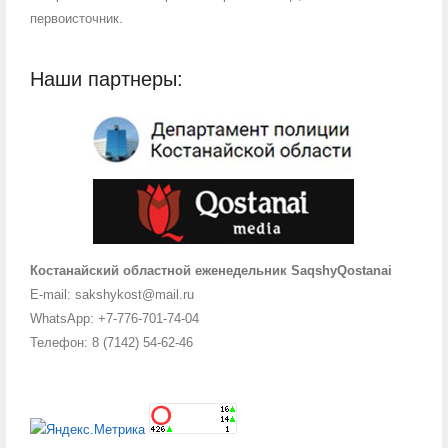
первоисточник.
Наши партнеры:
Костанайский областной еженедельник SaqshyQostanai
E-mail: sakshykost@mail.ru
WhatsApp: +7-776-701-74-04
Телефон: 8 (7142) 54-62-46