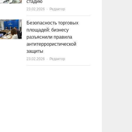
стадию
23.02.2026
Author
Редактор
Безопасность торговых
площадей: бизнесу
разъяснили правила
антитеррористической
защиты
23.02.2026
Author
Редактор