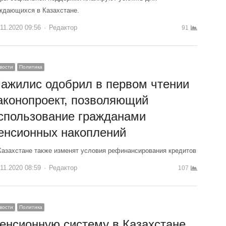
ждающихся в Казахстане.
.11.2020 09:56
Author
Редактор
91
вости
Политика
ажилис одобрил в первом чтении
аконопроект, позволяющий
спользование гражданами
енсионных накоплений
Казахстане также изменят условия рефинансирования кредитов
.11.2020 08:59
Author
Редактор
107
вости
Политика
енсионную систему в Казахстане