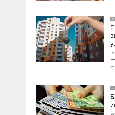
Но
П
в
у
Пл
ян
07
Но
Б
и
Ме