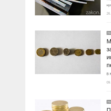
ну
26
Но
М
з
и
п
В 
09
Но
П