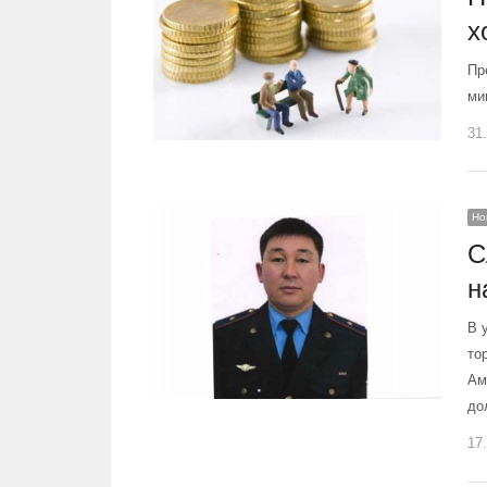
х
Пр
ми
31
Но
С
н
В 
то
Ам
до
17