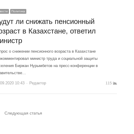
вости
Политика
удут ли снижать пенсионный
озраст в Казахстане, ответил
инистр
прос о снижении пенсионного возраста в Казахстане
окомментировал министр труда и социальной защиты
селения Биржан Нурымбетов на пресс-конференции в
авительстве…
.09.2020 10:43
Author
Редактор
115
Следующая статья
ца
Страница