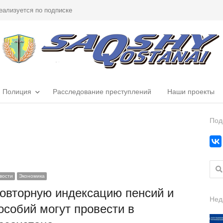
еализуется по подписке
Полиция
Расследование преступлений
Наши проекты
Под
Найт
вости
Экономика
овторную индексацию пенсий и
Нед
особий могут провести в