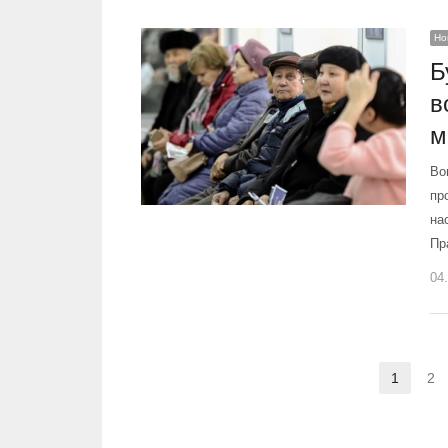
Но
Б
в
м
Во
пр
на
Пр
04
Навигация по записям
1
2
Страни