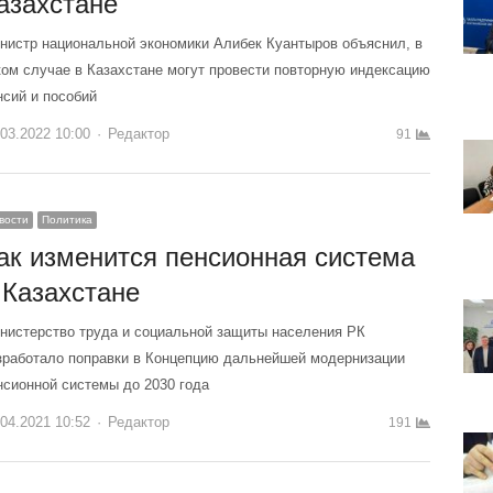
азахстане
нистр национальной экономики Алибек Куантыров объяснил, в
ком случае в Казахстане могут провести повторную индексацию
нсий и пособий
.03.2022 10:00
Author
Редактор
91
вости
Политика
ак изменится пенсионная система
 Казахстане
нистерство труда и социальной защиты населения РК
зработало поправки в Концепцию дальнейшей модернизации
нсионной системы до 2030 года
.04.2021 10:52
Author
Редактор
191