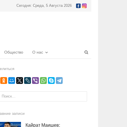
Сегодня: Среда, 5 Августа 2026
Open
Общество
О нас
search
panel
елиться
и:
авние записи
Кайрат Маишев: