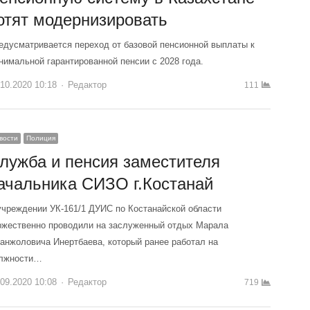
отят модернизировать
едусматривается переход от базовой пенсионной выплаты к
нимальной гарантированной пенсии с 2028 года.
.10.2020 10:18
Author
Редактор
111
вости
Полиция
лужба и пенсия заместителя
ачальника СИЗО г.Костанай
учреждении УК-161/1 ДУИС по Костанайской области
ржественно проводили на заслуженный отдых Марала
анжоловича Инертбаева, который ранее работал на
лжности…
.09.2020 10:08
Author
Редактор
719