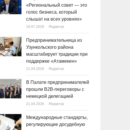
«Региональный совет — это
голос бизнеса, который
слышат на всех уровнях»
16.07.2026
Author
Редактор
Предпринимательница из
Узункольского района
масштабирует традиции при
поддержке «Атамекен»
21.04.2026
Author
Редактор
В Палате предпринимателей
прошли B2B-переговоры с
немецкой делегацией
21.04.2026
Author
Редактор
Международные стандарты,
регулирующие досудебную