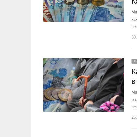
К
Ми
ка
пе
30
Но
К
в
Ми
ра
пе
26