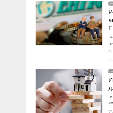
Но
Р
а
Е
Ре
пр
01
Но
И
д
На
чу
07