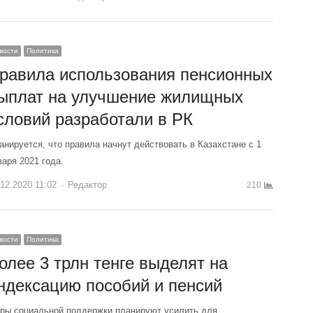
вости
Политика
равила использования пенсионных
ыплат на улучшение жилищных
словий разработали в РК
анируется, что правила начнут действовать в Казахстане с 1
варя 2021 года.
.12.2020 11:02
Author
Редактор
210
вости
Политика
олее 3 трлн тенге выделят на
ндексацию пособий и пенсий
ры социальной поддержки планируют усилить для