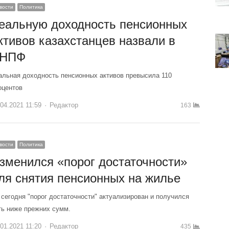
вости
Политика
еальную доходность пенсионных
ктивов казахстанцев назвали в
НПФ
альная доходность пенсионных активов превысила 110
оцентов
.04.2021 11:59
Author
Редактор
163
вости
Политика
зменился «порог достаточности»
ля снятия пенсионных на жилье
 сегодня "порог достаточности" актуализирован и получился
ть ниже прежних сумм.
.01.2021 11:20
Author
Редактор
435