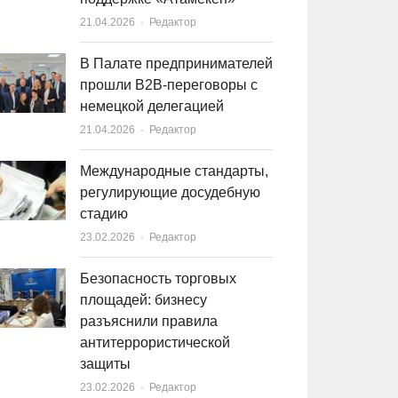
21.04.2026
Author
Редактор
В Палате предпринимателей
прошли B2B-переговоры с
немецкой делегацией
21.04.2026
Author
Редактор
Международные стандарты,
регулирующие досудебную
стадию
23.02.2026
Author
Редактор
Безопасность торговых
площадей: бизнесу
разъяснили правила
антитеррористической
защиты
23.02.2026
Author
Редактор