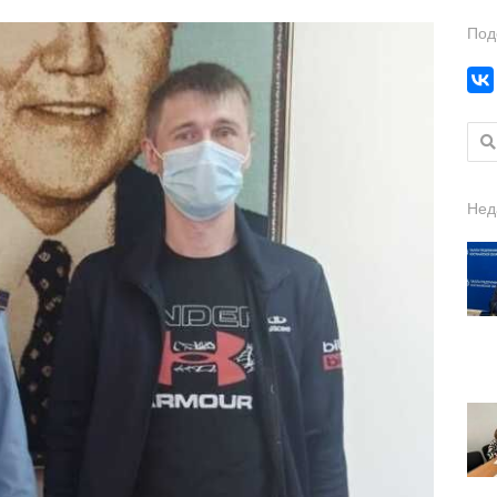
Под
Найт
Нед