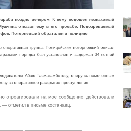
Фараби поздно вечером. К нему подошел незнакомый
Мужчина отказал ему в его просьбе. Подозреваемый
ефон. Потерпевший обратился в полицию.
о-оперативная группа. Полицейским потерпевший описал
 стражами порядка был установлен и задержан 34-летний
следователю Абаю Тасмагамбетову, оперуполномоченным
еву за оперативное раскрытие преступления.
но отреагировали на мое сообщение, действовали
 — отметил в письме костанаец.