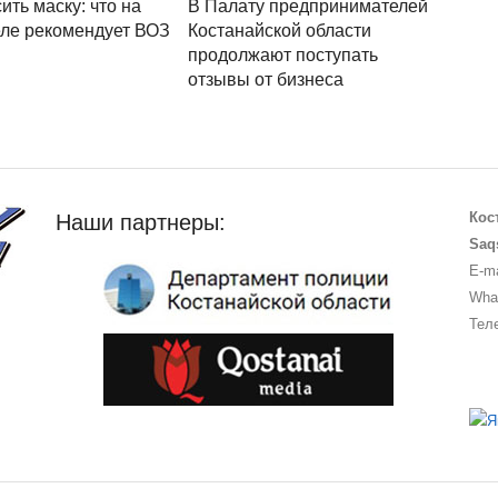
ить маску: что на
В Палату предпринимателей
ле рекомендует ВОЗ
Костанайской области
продолжают поступать
отзывы от бизнеса
Кос
Наши партнеры:
Saq
E-ma
What
Теле