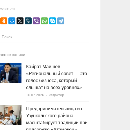
елиться
и:
авние записи
Кайрат Маишев:
«Региональный совет — это
голос бизнеса, который
слышат на всех уровнях»
16.07.2026
Author
Редактор
Предпринимательница из
Узункольского района
масштабирует традиции при
поддержке «Атамекен»