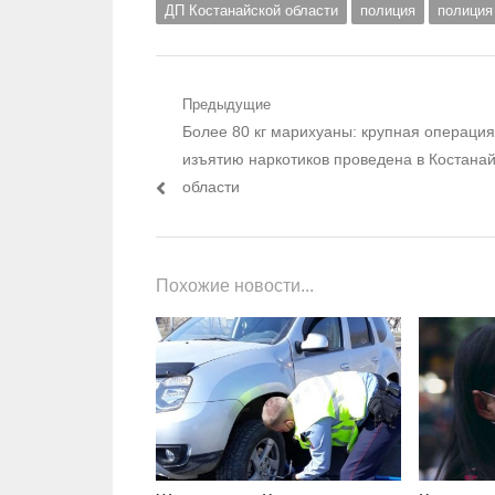
ДП Костанайской области
полиция
полиция
Навигация по записям
Предыдущие
Предыдущий пост:
Более 80 кг марихуаны: крупная операция
изъятию наркотиков проведена в Костана
области
Похожие новости...