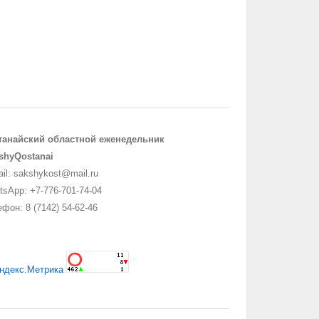
танайский областной еженедельник
shyQostanai
il: sakshykost@mail.ru
sApp: +7-776-701-74-04
фон: 8 (7142) 54-62-46