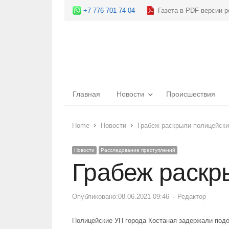
+7 776 701 74 04
Газета в PDF версии р
Главная
Новости
Происшествия
Home
Новости
Грабеж раскрыли полицейски
Новости
Расследование преступлений
Грабеж раскр
Опубликовано:
08.06.2021 09:46
Author
Редактор
Полицейские УП города Костаная задержали подо