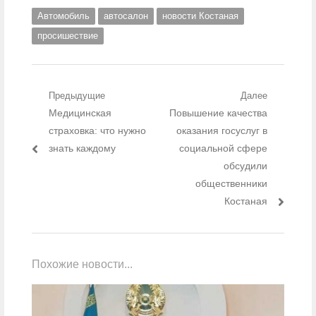
Автомобиль
автосалон
новости Костаная
просишествие
Навигация по записям
Предыдущие
Далее
Предыдущий пост:
Медицинская
Следующий пост:
Повышение качества
страховка: что нужно
оказания госуслуг в
знать каждому
социальной сфере
обсудили
общественники
Костаная
Похожие новости...