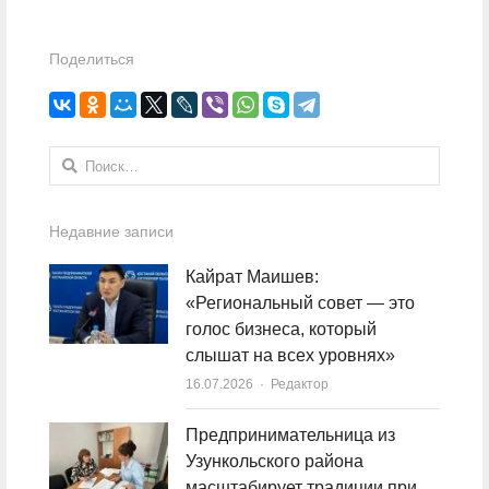
Поделиться
Найти:
Недавние записи
Кайрат Маишев:
«Региональный совет — это
голос бизнеса, который
слышат на всех уровнях»
16.07.2026
Author
Редактор
Предпринимательница из
Узункольского района
масштабирует традиции при