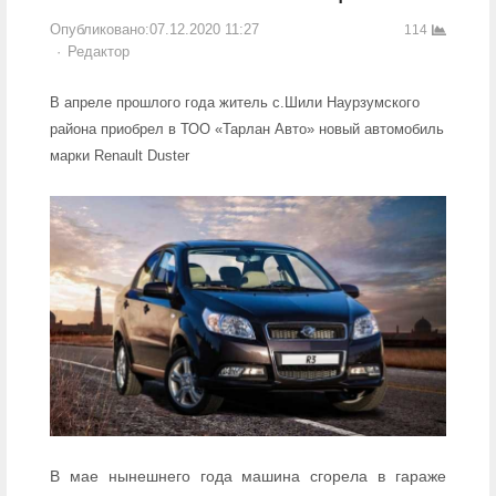
Опубликовано:
07.12.2020 11:27
114
Author
Редактор
В апреле прошлого года житель с.Шили Наурзумского
района приобрел в ТОО «Тарлан Авто» новый автомобиль
марки Renault Duster
В мае нынешнего года машина сгорела в гараже