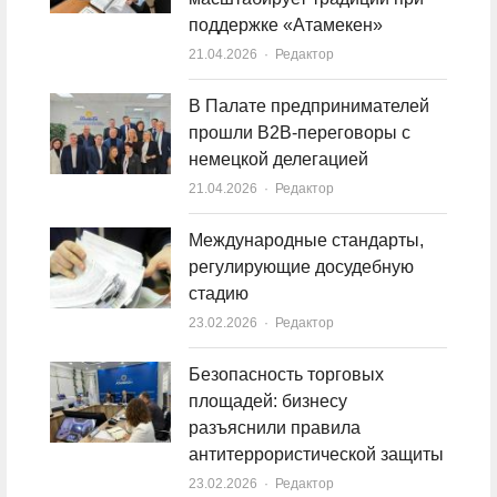
поддержке «Атамекен»
21.04.2026
Author
Редактор
В Палате предпринимателей
прошли B2B-переговоры с
немецкой делегацией
21.04.2026
Author
Редактор
Международные стандарты,
регулирующие досудебную
стадию
23.02.2026
Author
Редактор
Безопасность торговых
площадей: бизнесу
разъяснили правила
антитеррористической защиты
23.02.2026
Author
Редактор