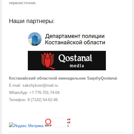
первоисточник.
Наши партнеры:
Костанайский областной еженедельник SaqshyQostanai
E-mail: sakshykost@mail.ru
WhatsApp: +7-776-701-74-04
Телефон: 8 (7142) 54-62-46