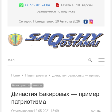
+7 776 701 74 04
Газета в PDF версии
реализуется по подписке
Сегодня: Понедельник, 10 Августа 2026
Open
Menu
Menu
search
panel
Home
Наши проекты
Династия Бакировых — пример патрио
Наши проекты
Новости
Династия Бакировых — пример
патриотизма
Опубликовано:
12.05.2021 13:09
528