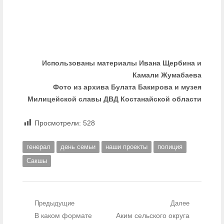
Использованы материалы Ивана Щербина и
Камали Жумабаева
Фото из архива Булата Бакирова и музея
Милицейской славы ДВД Костанайской области
Просмотрели:
528
генерал
день семьи
наши проекты
полиция
Сакшы
Навигация по записям
Предыдущие
Далее
Предыдущий пост:
В каком формате
Следующий пост:
Аким сельского округа