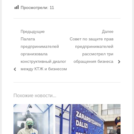
Просмотрели:
11
Навигация по записям
Предыдущие
Далее
Предыдущий пост:
Палата
Следующий пост:
Совет по защите прав
предпринимателей
предпринимателей
организовала
рассмотрел три
конструктивный диалог
обращения бизнеса
между КТЖ и бизнесом
Похожие новости...