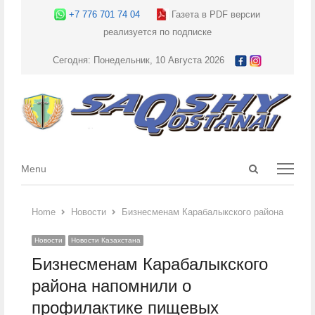
+7 776 701 74 04
Газета в PDF версии
реализуется по подписке
Сегодня: Понедельник, 10 Августа 2026
Open
Menu
Menu
search
panel
Home
Новости
Бизнесменам Карабалыкского района напом
Новости
Новости Казахстана
Бизнесменам Карабалыкского
района напомнили о
профилактике пищевых