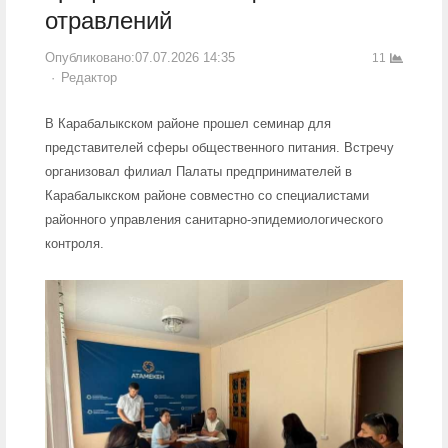
отравлений
Опубликовано:
07.07.2026 14:35
11
Author
Редактор
В Карабалыкском районе прошел семинар для
представителей сферы общественного питания. Встречу
организовал филиал Палаты предпринимателей в
Карабалыкском районе совместно со специалистами
районного управления санитарно-эпидемиологического
контроля.