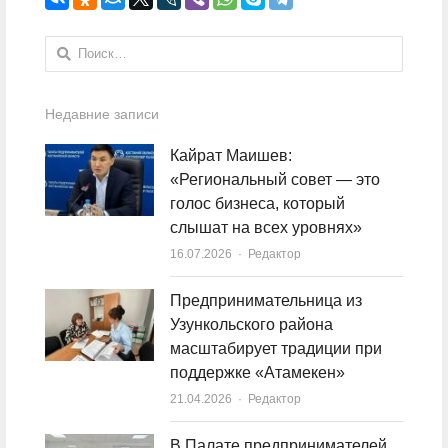
Найти:
Недавние записи
Кайрат Маишев:
«Региональный совет — это
голос бизнеса, который
слышат на всех уровнях»
16.07.2026
Author
Редактор
Предпринимательница из
Узункольского района
масштабирует традиции при
поддержке «Атамекен»
21.04.2026
Author
Редактор
В Палате предпринимателей