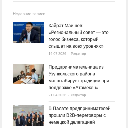
Недавние записи
Кайрат Маишев:
«Региональный совет — это
голос бизнеса, который
слышат на всех уровнях»
16.07.2026
Author
Редактор
Предпринимательница из
Узункольского района
масштабирует традиции при
поддержке «Атамекен»
21.04.2026
Author
Редактор
В Палате предпринимателей
прошли B2B-переговоры с
немецкой делегацией