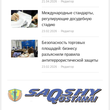
21.04.2026
Author
Редактор
Международные стандарты,
регулирующие досудебную
стадию
23.02.2026
Author
Редактор
Безопасность торговых
площадей: бизнесу
разъяснили правила
антитеррористической защиты
23.02.2026
Author
Редактор