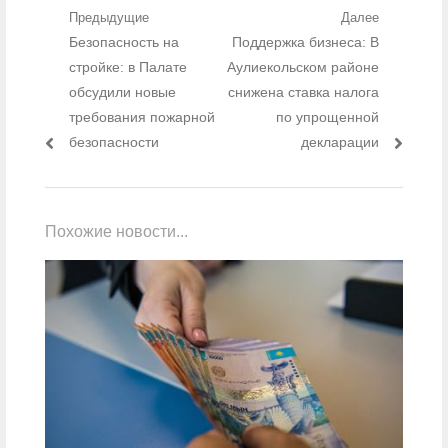
Навигация по записям
Предыдущие
Далее
Предыдущий пост:
Безопасность на
Следующий пост:
Поддержка бизнеса: В
стройке: в Палате
Аулиекольском районе
обсудили новые
снижена ставка налога
требования пожарной
по упрощенной
безопасности
декларации
Похожие новости...