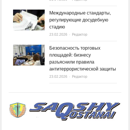
Международные стандарты,
регулирующие досудебную
стадию
23.02.2026
Author
Редактор
Безопасность торговых
площадей: бизнесу
разъяснили правила
антитеррористической защиты
23.02.2026
Author
Редактор