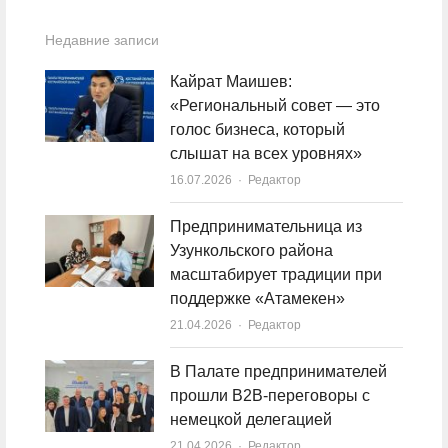
Недавние записи
Кайрат Маишев:
«Региональный совет — это
голос бизнеса, который
слышат на всех уровнях»
16.07.2026
Author
Редактор
Предпринимательница из
Узункольского района
масштабирует традиции при
поддержке «Атамекен»
21.04.2026
Author
Редактор
В Палате предпринимателей
прошли B2B-переговоры с
немецкой делегацией
21.04.2026
Author
Редактор