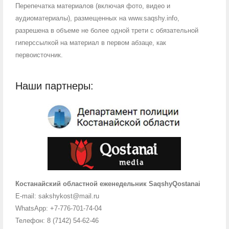
Перепечатка материалов (включая фото, видео и
аудиоматериалы), размещенных на www.saqshy.info,
разрешена в объеме не более одной трети с обязательной
гиперссылкой на материал в первом абзаце, как
первоисточник.
Наши партнеры:
Костанайский областной еженедельник SaqshyQostanai
E-mail: sakshykost@mail.ru
WhatsApp: +7-776-701-74-04
Телефон: 8 (7142) 54-62-46