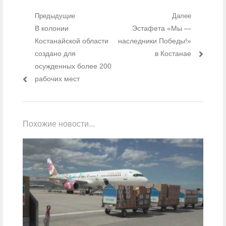
Навигация по записям
Предыдущие
Далее
Предыдущий пост:
В колонии
Следующий пост:
Эстафета «Мы —
Костанайской области
наследники Победы!»
создано для
в Костанае
осужденных более 200
рабочих мест
Похожие новости...