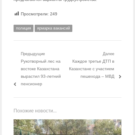
Просмотрели:
249
полиция
ярмарка вакансий
Навигация по записям
Предыдущие
Далее
Предыдущий пост:
Рукотворный лес на
Следующий пост:
Каждое третье ДТП в
востоке Казахстана
Казахстане с участием
вырастил 93-летний
пешехода – МВД
пенсионер
Похожие новости...