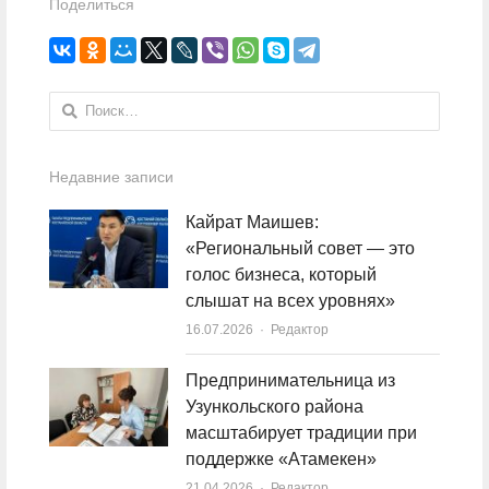
Поделиться
Найти:
Недавние записи
Кайрат Маишев:
«Региональный совет — это
голос бизнеса, который
слышат на всех уровнях»
16.07.2026
Author
Редактор
Предпринимательница из
Узункольского района
масштабирует традиции при
поддержке «Атамекен»
21.04.2026
Author
Редактор