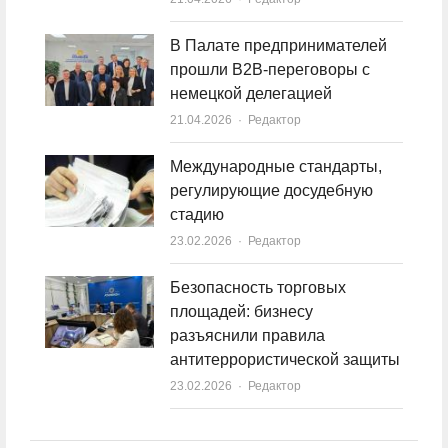
В Палате предпринимателей
прошли B2B-переговоры с
немецкой делегацией
21.04.2026
Author
Редактор
Международные стандарты,
регулирующие досудебную
стадию
23.02.2026
Author
Редактор
Безопасность торговых
площадей: бизнесу
разъяснили правила
антитеррористической защиты
23.02.2026
Author
Редактор