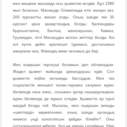
мен жиырма жасымда осы қызметке келдім. Бұл 1980
жыл болатын, Мәскеуде Олимпиада өтіп жатқан кез.
200 курсантты жинап алды. Оның ішінде тек 35
курсант қана қазақстандық болды. Қалғандары
Қырғызстанна, Балтық жағалауынан, Кавказ,
Грузиядан, тіпті Мәскеуден келген жігіттер болды. Біз
әлі күнге дейін араласып тұрамыз, достығымыз
ажыраған жоқ. Өзіміздің жеке чатымыз да бар.
Мен ешқашан тергеуші боламын деп ойламадым.
Жедел қызмет жайында армандаушы едім. Сол
қызметте еңбек жолымды бастадым. Мен тек
социалистік меншікті талан-таражға салумен күрес
бөлімінде ғана емес, сонымен қатар нашақорлықпен
күрес бөлімінде де жұмыс істедім. Қызметте әр түрлі
жағдай болды ғой. Мысалы, мен ешқашан зиянды
«шөптерді» көрмегенмін, оның ішінде ауғандық
немесе үнді коноплясын қайдан білейін?. Оны
сотталғандарға жіберіп, бұл не екенін сұраймын. Шөп