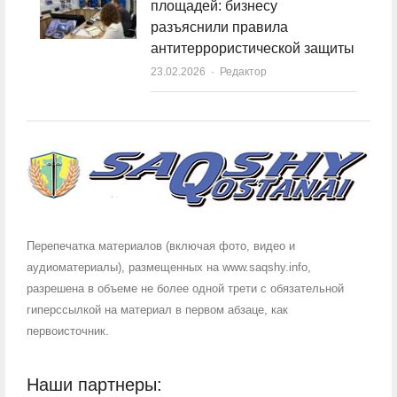
площадей: бизнесу
разъяснили правила
антитеррористической защиты
23.02.2026
Author
Редактор
Перепечатка материалов (включая фото, видео и
аудиоматериалы), размещенных на www.saqshy.info,
разрешена в объеме не более одной трети с обязательной
гиперссылкой на материал в первом абзаце, как
первоисточник.
Наши партнеры: