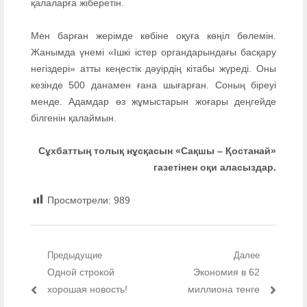
қалаларға жіберетін.
Мен барған жерімде көбіне оқуға көңіл бөлемін.
Жанымда үнемі «Ішкі істер органдарындағы басқару
негіздері» атты кеңестік дәуірдің кітабы жүреді. Оны
кезінде 500 данамен ғана шығарған. Соның біреуі
менде. Адамдар өз жұмыстарын жоғары деңгейде
білгенін қалаймын.
Сұхбаттың толық нұсқасын «Сақшы – Қостанай»
газетінен оқи аласыздар.
Просмотрели:
989
Навигация по записям
Предыдущие
Далее
Предыдущий пост:
Одной строкой
Следующий пост:
Экономия в 62
хорошая новость!
миллиона тенге