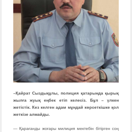
–Қайрат Сыздықұлы, полиция қатарында қырық
жылға жуық еңбек етіп келесіз. Бұл – үлкен
жетістік. Кез келген адам мұндай көрсеткішке қол
жеткізе алмайды.
— Қарағанды жоғары милиция мектебін бітірген соң