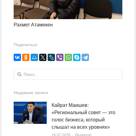
Рахмет Атамекен
Поделиться
Найти:
Недавние записи
Кайрат Маишев:
«Региональный совет — это
голос бизнеса, который
слышат на всех уровнях»
16.07.2026
Author
Редактор