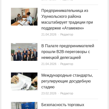
Предпринимательница из
Узункольского района
масштабирует традиции при
поддержке «Атамекен»
21.04.2026
Author
Редактор
В Палате предпринимателей
прошли B2B-переговоры с
немецкой делегацией
21.04.2026
Author
Редактор
Международные стандарты,
регулирующие досудебную
стадию
23.02.2026
Author
Редактор
Безопасность торговых