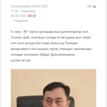
Опубликовано:
08.04.2020
989
17:49
Изменено:
09.04.2020
09:10
Author
Редактор
6 сәуір - ҚР тергеу органдарының қызметкерлері күні.
Осыған орай, аталмыш салада аттай қырық жыл еңбек
етіп келе жатқан Қостанай облыстық Полиция
департаменті бастығының тергеу жөніндегі орынбасары
полиция полковнигі Қайрат Дүйсембековпен
сұхбаттастық.