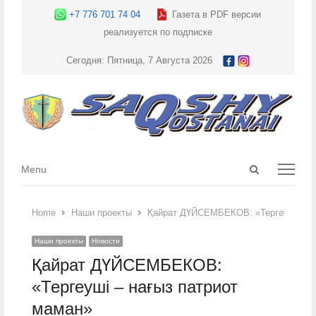
+7 776 701 74 04
Газета в PDF версии
реализуется по подписке
Сегодня: Пятница, 7 Августа 2026
Open
Menu
Menu
search
panel
Home
Наши проекты
Қайрат ДҮЙСЕМБЕКОВ: «Тергеуші – на
Наши проекты
Новости
Қайрат ДҮЙСЕМБЕКОВ:
«Тергеуші – нағыз патриот
маман»