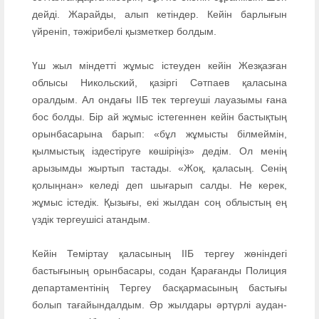
дейді. Жарайды, алып кетіндер. Кейін барлығын
үйреніп, тәжірибелі қызметкер болдым.
Үш жыл міндетті жұмыс істеуден кейін Жезқазған
облысы Никольский, қазіргі Сәтпаев қаласына
оралдым. Ал ондағы ІІБ тек тергеуші лауазымы ғана
бос болды. Бір ай жұмыс істегеннен кейін бастықтың
орынбасарына барып: «бұл жұмысты білмеймін,
қылмыстық іздестіруге көшіріңіз» дедім. Ол менің
арызымды жыртып тастады. «Жоқ, қаласың. Сенің
қолыңнан» келеді деп шығарып салды. Не керек,
жұмыс істедік. Қызығы, екі жылдан соң облыстың ең
үздік тергеушісі атандым.
Кейін Теміртау қаласының ІІБ тергеу жөніндегі
бастығының орынбасары, содан Қарағанды Полиция
департаментінің Тергеу басқармасының бастығы
болып тағайындалдым. Әр жылдары әртүрлі аудан-