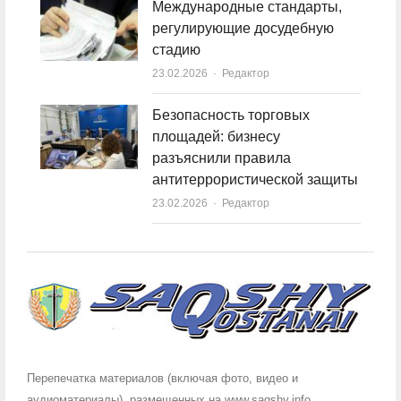
Международные стандарты,
регулирующие досудебную
стадию
23.02.2026
Author
Редактор
Безопасность торговых
площадей: бизнесу
разъяснили правила
антитеррористической защиты
23.02.2026
Author
Редактор
Перепечатка материалов (включая фото, видео и
аудиоматериалы), размещенных на www.saqshy.info,