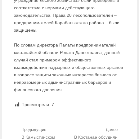
учреждение лесного хозяйства» были приведены в
соответствие с нормами действующего
законодательства. Права 28 лесопользователей –
предпринимателей Карабалыкского района – были
защищены.
По словам директора Палаты предпринимателей
костанайской области Рената Давлетпаева, данный
случай стал примером эффективного
взаимодействия надзорных и общественных органов
в вопросе защиты законных интересов бизнеса от
неправомерных административных барьеров и
финансового давления.
Просмотрели:
7
Навигация по записям
Предыдущие
Далее
Предыдущий пост:
В Камыстинском
Следующий пост:
В Костанае обсудили