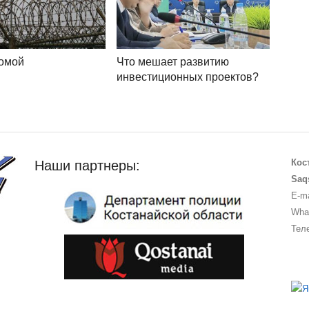
домой
Что мешает развитию
инвестиционных проектов?
Кос
Наши партнеры:
Saq
E-ma
What
Теле