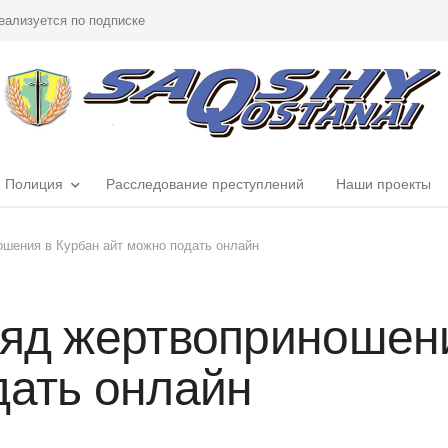
еализуется по подписке
Полиция
Расследование преступлений
Наши проекты
ошения в Курбан айт можно подать онлайн
ряд жертвоприношен
дать онлайн