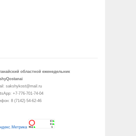
танайский областной еженедельник
shyQostanai
il: sakshykost@mail.ru
sApp: +7-776-701-74-04
фон: 8 (7142) 54-62-46