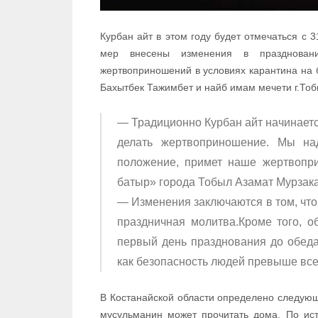
Курбан айт в этом году будет отмечаться с 
мер внесены изменения в празднован
жертвоприношений в условиях карантина на 
Бахытбек Тажимбет и найб имам мечети г.Тоб
— Традиционно Курбан айт начинаетс
делать жертвоприношение. Мы на
положение, примет наше жертвопр
батыр» города Тобыл Азамат Мурзак
— Изменения заключаются в том, что в
праздничная молитва.Кроме того, о
первый день празднования до обеда.
как безопасность людей превыше все
В Костанайской области определено следующ
мусульманин может прочитать дома. По ист