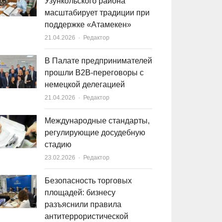
Узункольского района
масштабирует традиции при
поддержке «Атамекен»
21.04.2026
Author
Редактор
В Палате предпринимателей
прошли B2B-переговоры с
немецкой делегацией
21.04.2026
Author
Редактор
Международные стандарты,
регулирующие досудебную
стадию
23.02.2026
Author
Редактор
Безопасность торговых
площадей: бизнесу
разъяснили правила
антитеррористической