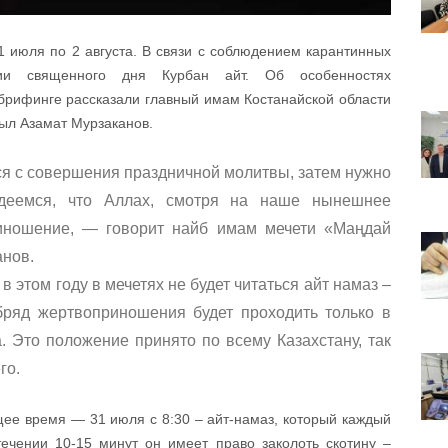
31 июля по 2 августа. В связи с соблюдением карантинных
ии священного дня Курбан айт. Об особенностях
брифинге рассказали главный имам Костанайской области
ыл Азамат Мурзаканов.
я с совершения праздничной молитвы, затем нужно
деемся, что Аллах, смотря на наше нынешнее
иношение, — говорит найб имам мечети «Маңдай
анов.
 этом году в мечетях не будет читаться айт намаз –
бряд жертвоприношения будет проходить только в
 Это положение принято по всему Казахстану, так
го.
ее время — 31 июля с 8:30 – айт-намаз, который каждый
ечении 10-15 минут он имеет право заколоть скотину –