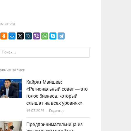
елиться
и:
авние записи
Кайрат Маишев:
«Региональный совет — это
голос бизнеса, который
слышат на всех уровнях»
16.07.2026
Author
Редактор
Предпринимательница из