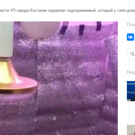
ности УП города Костаная задержан подозреваемый, который у себя до
Под
Найт
Нед