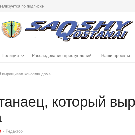
еализуется по подписке
Полиция
Расследование преступлений
Наши проекты
ый выращивал коноплю дома
танаец, который вы
а
3
Author
Редактор