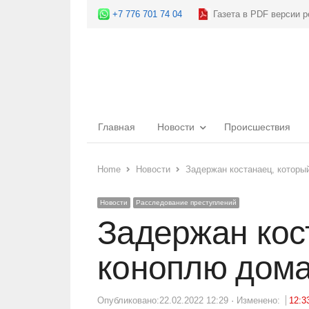
+7 776 701 74 04
Газета в PDF версии р
Главная
Новости
Происшествия
Home
Новости
Задержан костанаец, котор
Новости
Расследование преступлений
Задержан кос
коноплю дом
Опубликовано:
22.02.2022 12:29
Изменено:
12:3