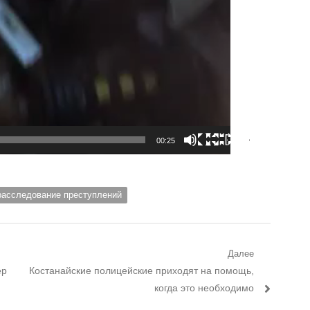
00:25
расследование преступлений
Далее
ер
Следующий пост:
Костанайские полицейские приходят на помощь,
когда это необходимо