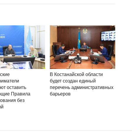
ские
В Костанайской области
ниматели
будет создан единый
ют оставить
перечень административных
ющие Правила
барьеров
ования без
ий