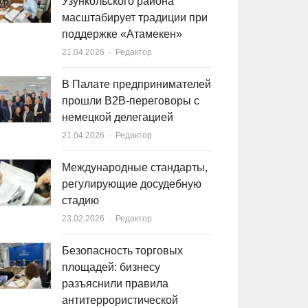
Узункольского района
масштабирует традиции при
поддержке «Атамекен»
21.04.2026
Author
Редактор
В Палате предпринимателей
прошли B2B-переговоры с
немецкой делегацией
21.04.2026
Author
Редактор
Международные стандарты,
регулирующие досудебную
стадию
23.02.2026
Author
Редактор
Безопасность торговых
площадей: бизнесу
разъяснили правила
антитеррористической