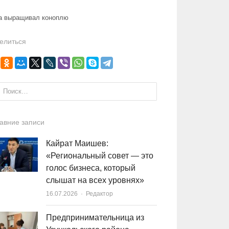
ма выращивал коноплю
елиться
и:
авние записи
Кайрат Маишев:
«Региональный совет — это
голос бизнеса, который
слышат на всех уровнях»
16.07.2026
Author
Редактор
Предпринимательница из