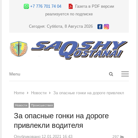
+7 776 701 74 04
Газета в PDF версии
реализуется по подписке
Сегодня: Суббота, 8 Августа 2026
Open
Menu
Menu
search
panel
Home
Новости
За опасные гонки на дороге привлекли води
Новости
Происшествия
За опасные гонки на дороге
привлекли водителя
Опубликовано:
12.01.2021 16:43
297