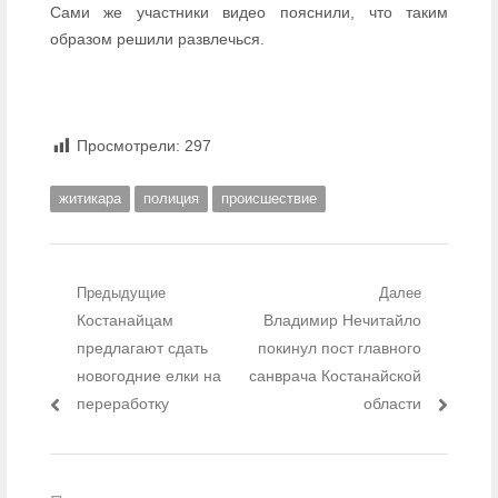
Сами же участники видео пояснили, что таким
образом решили развлечься.
Просмотрели:
297
житикара
полиция
происшествие
Навигация по записям
Предыдущие
Далее
Предыдущий пост:
Костанайцам
Следующий пост:
Владимир Нечитайло
предлагают сдать
покинул пост главного
новогодние елки на
санврача Костанайской
переработку
области