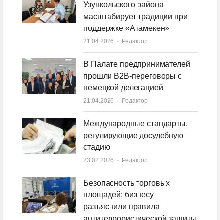
Узункольского района
масштабирует традиции при
поддержке «Атамекен»
21.04.2026
Author
Редактор
В Палате предпринимателей
прошли B2B-переговоры с
немецкой делегацией
21.04.2026
Author
Редактор
Международные стандарты,
регулирующие досудебную
стадию
23.02.2026
Author
Редактор
Безопасность торговых
площадей: бизнесу
разъяснили правила
антитеррористической защиты