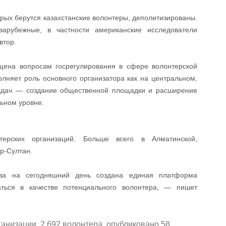
рых берутся казахстанские волонтеры, деполитизированы.
арубежные, в частности американские исследователи
втор.
щена вопросам госрегулирования в сфере волонтерской
олняет роль основного организатора как на центральном,
задач — создание общественной площадки и расширение
льном уровне.
ерских организаций. Больше всего в Алматинской,
ур-Султан.
тва на сегодняшний день создана единая платформа
аться в качестве потенциального волонтера, — пишет
анизации, 2 692 волонтера, опубликовано 58