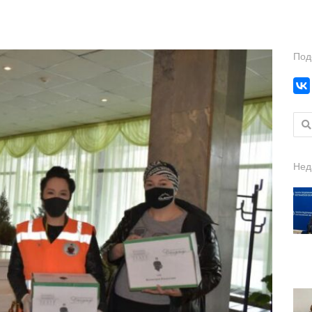
Под
Найт
Нед