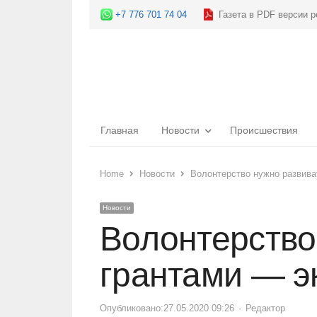
+7 776 701 74 04
Газета в PDF версии р
Главная
Новости
Происшествия
Home
Новости
Волонтерство нужно развива
Новости
Волонтерство
грантами — э
Опубликовано:
27.05.2020 09:26
Author
Редактор