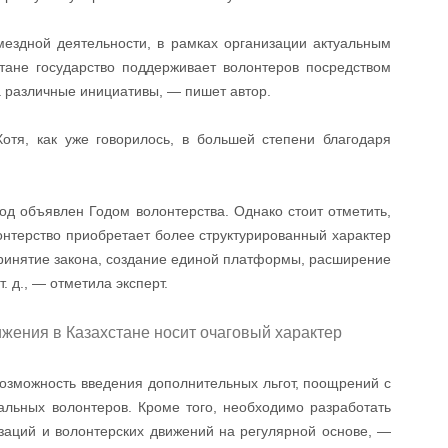
мездной деятельности, в рамках организации актуальным
тане государство поддерживает волонтеров посредством
 различные инициативы, — пишет автор.
отя, как уже говорилось, в большей степени благодаря
год объявлен Годом волонтерства. Однако стоит отметить,
онтерство приобретает более структурированный характер
принятие закона, создание единой платформы, расширение
. д., — отметила эксперт.
ижения в Казахстане носит очаговый характер
возможность введения дополнительных льгот, поощрений с
альных волонтеров. Кроме того, необходимо разработать
заций и волонтерских движений на регулярной основе, —