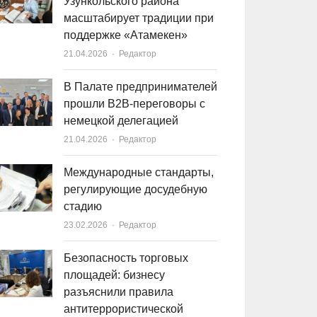
Узункольского района
масштабирует традиции при
поддержке «Атамекен»
21.04.2026
Author
Редактор
В Палате предпринимателей
прошли B2B-переговоры с
немецкой делегацией
21.04.2026
Author
Редактор
Международные стандарты,
регулирующие досудебную
стадию
23.02.2026
Author
Редактор
Безопасность торговых
площадей: бизнесу
разъяснили правила
антитеррористической