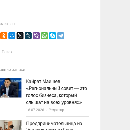
елиться
и:
авние записи
Кайрат Маишев:
«Региональный совет — это
голос бизнеса, который
слышат на всех уровнях»
16.07.2026
Author
Редактор
Предпринимательница из