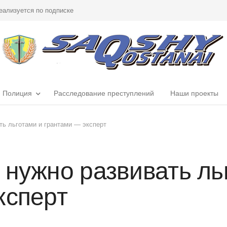
еализуется по подписке
Полиция
Расследование преступлений
Наши проекты
ть льготами и грантами — эксперт
 нужно развивать ль
ксперт