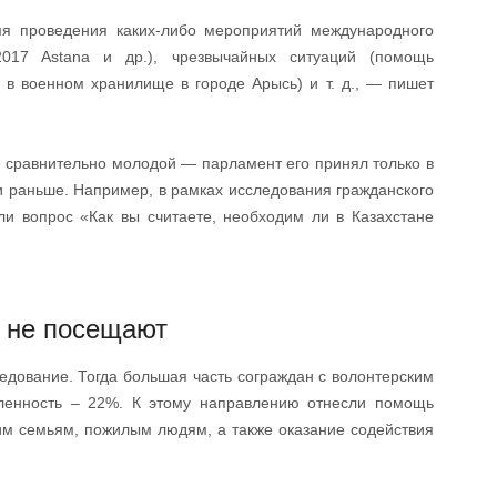
я проведения каких-либо мероприятий международного
017 Astana и др.), чрезвычайных ситуаций (помощь
 в военном хранилище в городе Арысь) и т. д., — пишет
е сравнительно молодой — парламент его принял только в
и раньше. Например, в рамках исследования гражданского
ли вопрос «Как вы считаете, необходим ли в Казахстане
и не посещают
едование. Тогда большая часть сограждан с волонтерским
ленность – 22%. К этому направлению отнесли помощь
м семьям, пожилым людям, а также оказание содействия