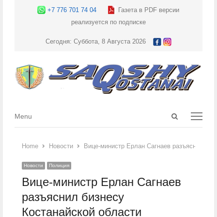
+7 776 701 74 04
Газета в PDF версии
реализуется по подписке
Сегодня: Суббота, 8 Августа 2026
Open
Menu
Menu
search
panel
Home
Новости
Вице-министр Ерлан Сагнаев разъяснил биз
Новости
Полиция
Вице-министр Ерлан Сагнаев
разъяснил бизнесу
Костанайской области