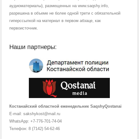
аудиоматериалы), размещенных на www.saqshy.info,
разрешена в объеме не более одной трети с обязательной
гиперссылкой на материал в первом абзаце, как
первоисточник.
Наши партнеры:
Костанайский областной еженедельник SaqshyQostanai
E-mail: sakshykost@mail.ru
WhatsApp: +7-776-701-74-04
Телефон: 8 (7142) 54-62-46