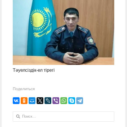
Тәуелсіздік-ел тірегі
Поделиться
Найти: