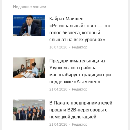
Недавние записи
Кайрат Маишев:
«Региональный совет — это
голос бизнеса, который
слышат на всех уровнях»
16.07.2026
Author
Редактор
Предпринимательница из
Узункольского района
масштабирует традиции при
поддержке «Атамекен»
21.04.2026
Author
Редактор
В Палате предпринимателей
прошли B2B-переговоры с
немецкой делегацией
21.04.2026
Author
Редактор