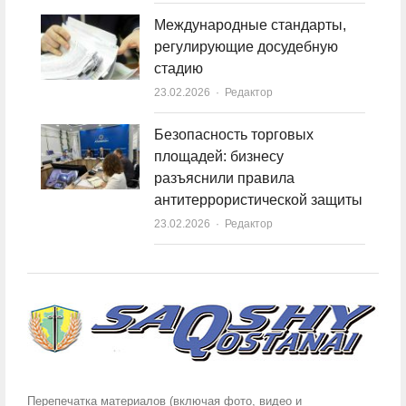
Международные стандарты,
регулирующие досудебную
стадию
23.02.2026
Author
Редактор
Безопасность торговых
площадей: бизнесу
разъяснили правила
антитеррористической защиты
23.02.2026
Author
Редактор
Перепечатка материалов (включая фото, видео и