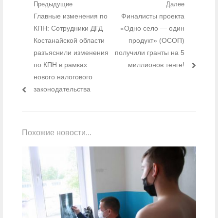
Навигация по записям
Предыдущие
Далее
Предыдущий пост:
Главные изменения по
Следующий пост:
Финалисты проекта
КПН: Сотрудники ДГД
«Одно село — один
Костанайской области
продукт» (ОСОП)
разъяснили изменения
получили гранты на 5
по КПН в рамках
миллионов тенге!
нового налогового
законодательства
Похожие новости...