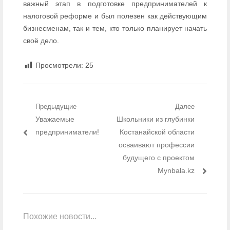
важный этап в подготовке предпринимателей к
налоговой реформе и был полезен как действующим
бизнесменам, так и тем, кто только планирует начать
своё дело.
Просмотрели:
25
Навигация по записям
Предыдущие
Далее
Предыдущий пост:
Уважаемые
Следующий пост:
Школьники из глубинки
предприниматели!
Костанайской области
осваивают профессии
будущего с проектом
Mynbala.kz
Похожие новости...