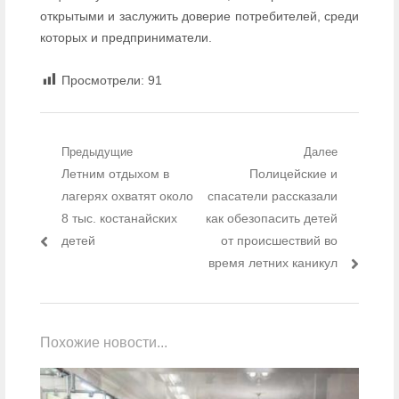
открытыми и заслужить доверие потребителей, среди
которых и предприниматели.
Просмотрели:
91
Навигация по записям
Предыдущие
Далее
Предыдущий пост:
Летним отдыхом в
Следующий пост:
Полицейские и
лагерях охватят около
спасатели рассказали
8 тыс. костанайских
как обезопасить детей
детей
от происшествий во
время летних каникул
Похожие новости...