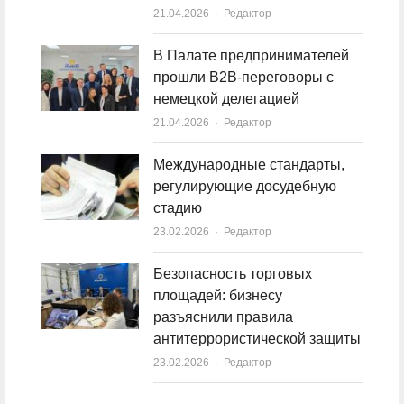
21.04.2026
Author
Редактор
В Палате предпринимателей
прошли B2B-переговоры с
немецкой делегацией
21.04.2026
Author
Редактор
Международные стандарты,
регулирующие досудебную
стадию
23.02.2026
Author
Редактор
Безопасность торговых
площадей: бизнесу
разъяснили правила
антитеррористической защиты
23.02.2026
Author
Редактор