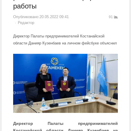
работы
Опубликовано:
20.05.2022 09:41
91
Author
Редактор
Директор Палаты предпринимателей Костанайской
области Данияр Кузенбаев на личном фейсбуке объяснил
Директор Палаты предпринимателей
Костанайской области Данияр Кузенбаев на