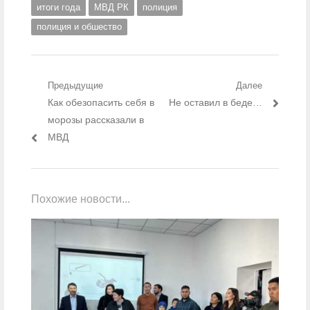
итоги года
МВД РК
полиция
полиция и обшество
Навигация по записям
Предыдущие
Далее
Предыдущий пост:
Как обезопасить себя в
Следующий пост:
Не оставил в беде…
морозы рассказали в
МВД
Похожие новости...