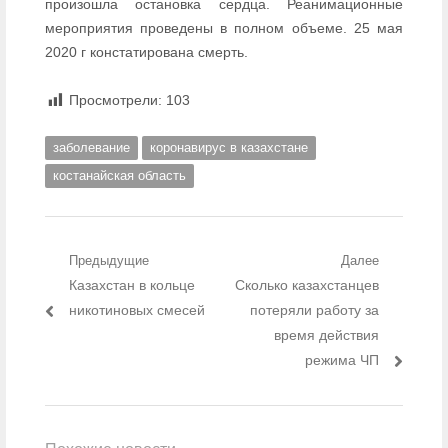
произошла остановка сердца. Реанимационные
мероприятия проведены в полном объеме. 25 мая
2020 г констатирована смерть.
Просмотрели:
103
заболевание
коронавирус в казахстане
костанайская область
Навигация по записям
Предыдущие
Далее
Предыдущий пост:
Казахстан в кольце
Следующий пост:
Сколько казахстанцев
никотиновых смесей
потеряли работу за
время действия
режима ЧП