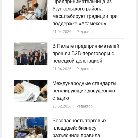
Предпринимательница из
Узункольского района
масштабирует традиции при
поддержке «Атамекен»
21.04.2026
Author
Редактор
В Палате предпринимателей
прошли B2B-переговоры с
немецкой делегацией
21.04.2026
Author
Редактор
Международные стандарты,
регулирующие досудебную
стадию
23.02.2026
Author
Редактор
Безопасность торговых
площадей: бизнесу
разъяснили правила