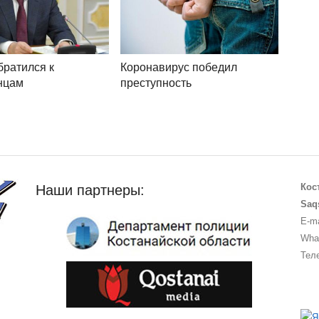
братился к
Коронавирус победил
нцам
преступность
Кос
Наши партнеры:
Saq
E-ma
What
Теле