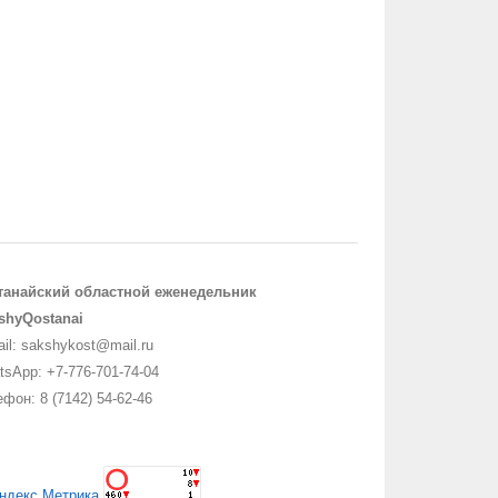
танайский областной еженедельник
shyQostanai
il: sakshykost@mail.ru
sApp: +7-776-701-74-04
фон: 8 (7142) 54-62-46