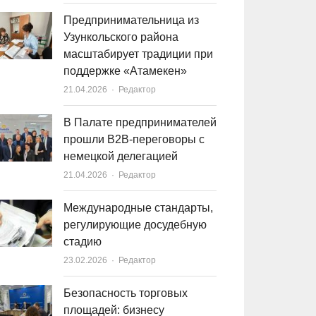
Предпринимательница из
Узункольского района
масштабирует традиции при
поддержке «Атамекен»
21.04.2026
Author
Редактор
В Палате предпринимателей
прошли B2B-переговоры с
немецкой делегацией
21.04.2026
Author
Редактор
Международные стандарты,
регулирующие досудебную
стадию
23.02.2026
Author
Редактор
Безопасность торговых
площадей: бизнесу