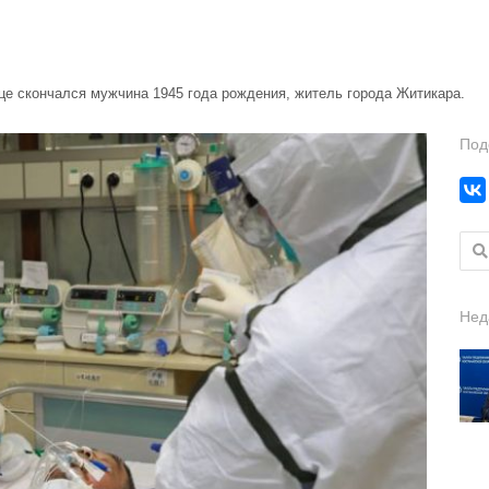
це скончался мужчина 1945 года рождения, житель города Житикара.
Под
Найт
Нед