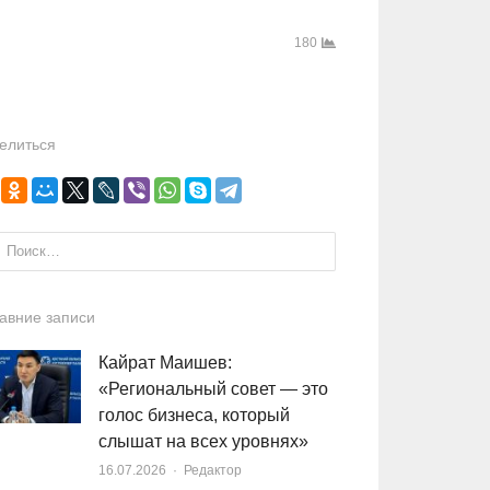
180
елиться
и:
авние записи
Кайрат Маишев:
«Региональный совет — это
голос бизнеса, который
слышат на всех уровнях»
16.07.2026
Author
Редактор