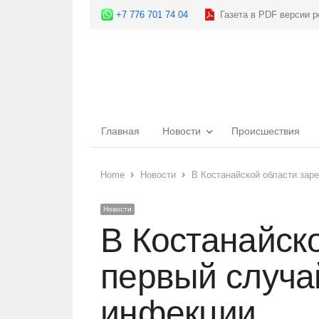
+7 776 701 74 04
Газета в PDF версии р
Главная
Новости
Происшествия
Home
Новости
В Костанайской области зар
Новости
В Костанайск
первый случа
инфекции.