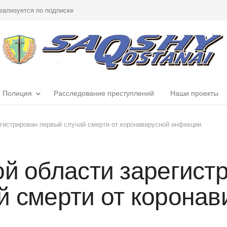
еализуется по подписке
Полиция
Расследование преступлений
Наши проекты
егистрирован первый случай смерти от коронавирусной инфекции.
ой области зарегист
й смерти от коронав