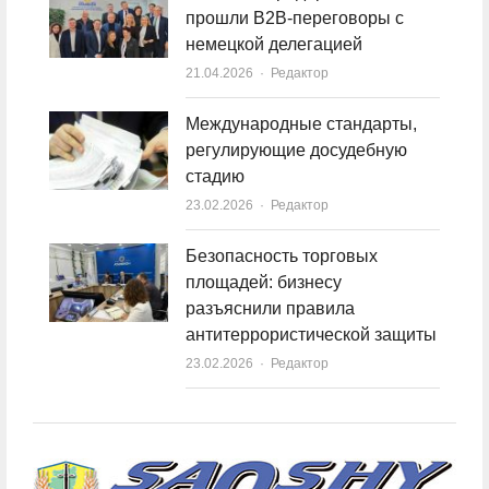
прошли B2B-переговоры с
немецкой делегацией
21.04.2026
Author
Редактор
Международные стандарты,
регулирующие досудебную
стадию
23.02.2026
Author
Редактор
Безопасность торговых
площадей: бизнесу
разъяснили правила
антитеррористической защиты
23.02.2026
Author
Редактор