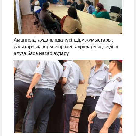
Амангелді ауданында түсіндіру жұмыстары:
санитарлық нормалар мен аурулардың алдын
алуға баса назар аудару