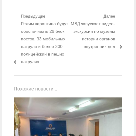
Навигация по записям
Предыдущие
Далее
Предыдущий пост:
Режим карантина будут
Следующий пост:
МВД запускает видео-
обеспечивать 29 блок
экскурсии по музеям
постов, 33 мобильных
истории органов
патруля и более 300
внутренних дел
полицейский в пеших
патрулях.
Похожие новости...