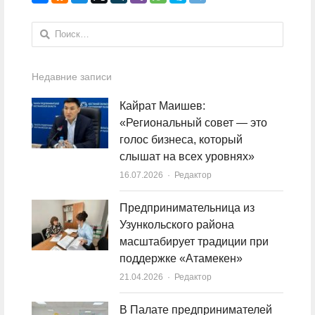
Найти:
Недавние записи
Кайрат Маишев:
«Региональный совет — это
голос бизнеса, который
слышат на всех уровнях»
16.07.2026
Author
Редактор
Предпринимательница из
Узункольского района
масштабирует традиции при
поддержке «Атамекен»
21.04.2026
Author
Редактор
В Палате предпринимателей