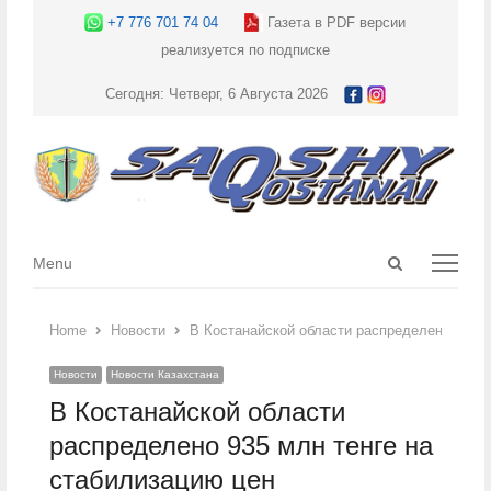
+7 776 701 74 04
Газета в PDF версии
реализуется по подписке
Сегодня: Четверг, 6 Августа 2026
Open
Menu
Menu
search
panel
Home
Новости
В Костанайской области распределено 935 м
Новости
Новости Казахстана
В Костанайской области
распределено 935 млн тенге на
стабилизацию цен