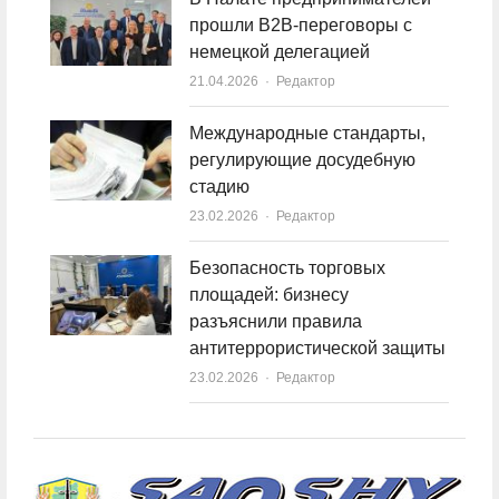
прошли B2B-переговоры с
немецкой делегацией
21.04.2026
Author
Редактор
Международные стандарты,
регулирующие досудебную
стадию
23.02.2026
Author
Редактор
Безопасность торговых
площадей: бизнесу
разъяснили правила
антитеррористической защиты
23.02.2026
Author
Редактор