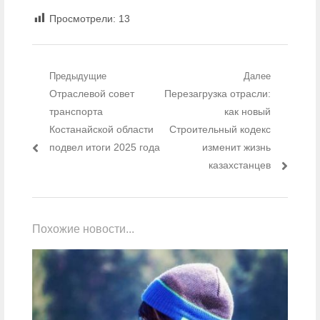
Просмотрели:
13
Навигация по записям
Предыдущие
Далее
Предыдущий пост:
Отраслевой совет
Следующий пост:
Перезагрузка отрасли:
транспорта
как новый
Костанайской области
Строительный кодекс
подвел итоги 2025 года
изменит жизнь
казахстанцев
Похожие новости...