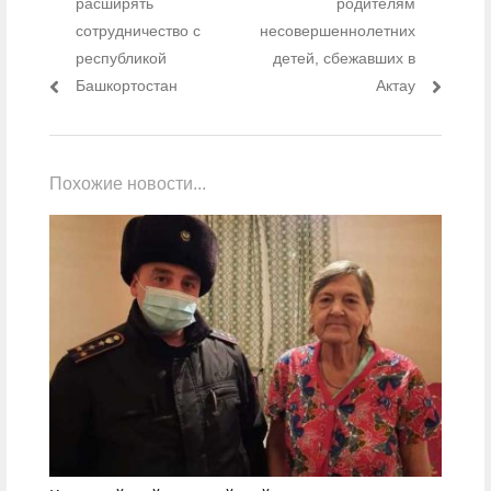
расширять
родителям
сотрудничество с
несовершеннолетних
республикой
детей, сбежавших в
Башкортостан
Актау
Похожие новости...