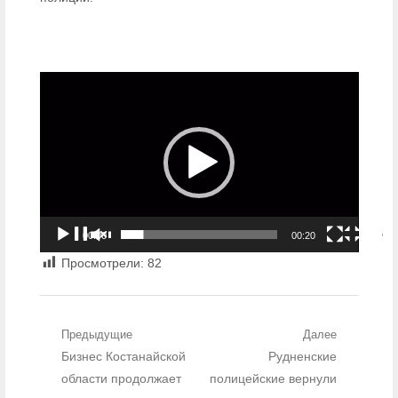
Видеоплеер
00:00
00:20
Просмотрели:
82
Навигация по записям
Предыдущие
Далее
Предыдущий пост:
Бизнес Костанайской
Рудненские
Следующий
пост:
области продолжает
полицейские вернули