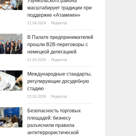
Узункольского района
масштабирует традиции при
поддержке «Атамекен»
21.04.2026
Author
Редактор
В Палате предпринимателей
прошли B2B-переговоры с
немецкой делегацией
21.04.2026
Author
Редактор
Международные стандарты,
регулирующие досудебную
стадию
23.02.2026
Author
Редактор
Безопасность торговых
площадей: бизнесу
разъяснили правила
антитеррористической