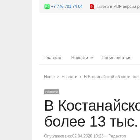
+7 776 701 74 04
Газета в PDF версии р
Главная
Новости
Происшествия
Home
Новости
В Костанайской области план
Новости
В Костанайск
более 13 тыс.
Опубликовано:
02.04.2020 10:23
Author
Редактор