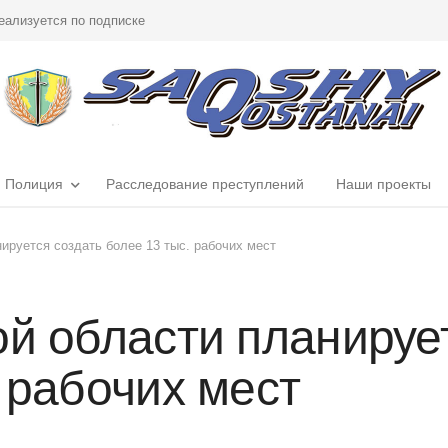
еализуется по подписке
Полиция
Расследование преступлений
Наши проекты
ируется создать более 13 тыс. рабочих мест
ой области планируе
 рабочих мест