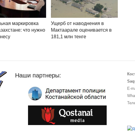
ьная маркировка
Ущерб от наводнения в
азахстане: что нужно
Мактаарале оценивается в
знесу
181,1 млн тенге
Кос
Наши партнеры:
Saq
E-ma
What
Теле