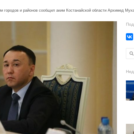
ми городов и районов сообщил аким Костанайской области Архимед Мух
Под
Найт
Нед