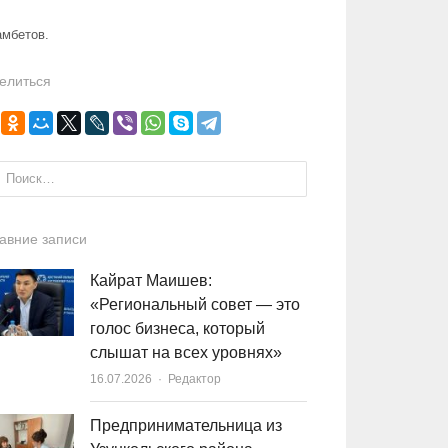
амбетов.
елиться
и:
авние записи
Кайрат Маишев:
«Региональный совет — это
голос бизнеса, который
слышат на всех уровнях»
16.07.2026
Author
Редактор
Предпринимательница из