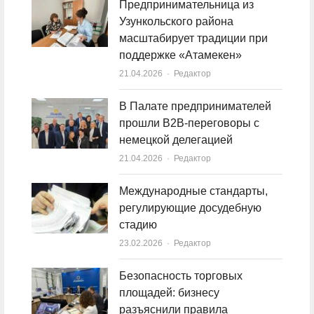
Предпринимательница из
Узункольского района
масштабирует традиции при
поддержке «Атамекен»
21.04.2026
Author
Редактор
В Палате предпринимателей
прошли B2B-переговоры с
немецкой делегацией
21.04.2026
Author
Редактор
Международные стандарты,
регулирующие досудебную
стадию
23.02.2026
Author
Редактор
Безопасность торговых
площадей: бизнесу
разъяснили правила