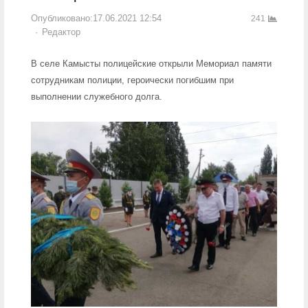
Опубликовано:
17.06.2021 12:54
241
Author
Редактор
В селе Камысты полицейские открыли Мемориал памяти
сотрудникам полиции, героически погибшим при
выполнении служебного долга.