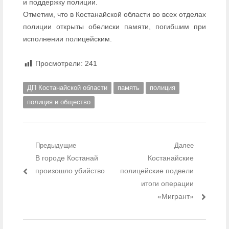
и поддержку полиции.
Отметим, что в Костанайской области во всех отделах
полиции открыты обелиски памяти, погибшим при
исполнении полицейским.
Просмотрели:
241
ДП Костанайской области
память
полиция
полиция и общество
Навигация по записям
Предыдущие
Далее
Предыдущий пост:
В городе Костанай
Следующий пост:
Костанайские
произошло убийство
полицейские подвели
итоги операции
«Мигрант»