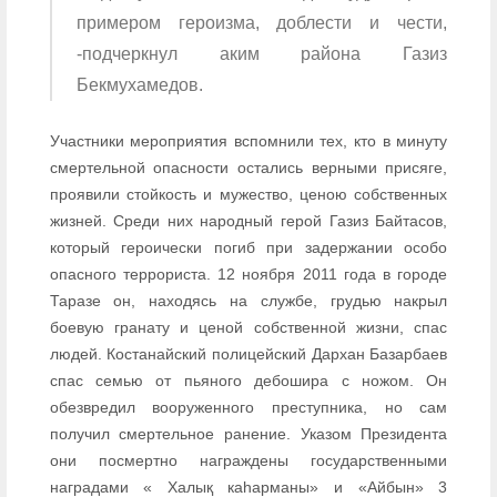
примером героизма, доблести и чести,
-подчеркнул аким района Газиз
Бекмухамедов.
Участники мероприятия вспомнили тех, кто в минуту
смертельной опасности остались верными присяге,
проявили стойкость и мужество, ценою собственных
жизней. Среди них народный герой Газиз Байтасов,
который героически погиб при задержании особо
опасного террориста. 12 ноября 2011 года в городе
Таразе он, находясь на службе, грудью накрыл
боевую гранату и ценой собственной жизни, спас
людей. Костанайский полицейский Дархан Базарбаев
спас семью от пьяного дебошира с ножом. Он
обезвредил вооруженного преступника, но сам
получил смертельное ранение. Указом Президента
они посмертно награждены государственными
наградами « Халық каһарманы» и «Айбын» 3