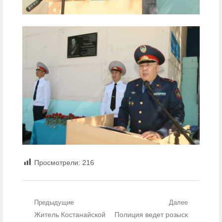
Просмотрели:
216
Навигация по записям
Предыдущие
Далее
Предыдущий пост:
Житель Костанайской
Следующий пост:
Полиция ведет розыск