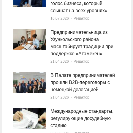
голос бизнеса, который
слышат на всех уровнях»
16.07.2026
Author
Редактор
Предпринимательница из
Узункольского района
масштабирует традиции при
поддержке «Атамекен»
21.04.2026
Author
Редактор
В Палате предпринимателей
прошли B2B-переговоры с
немецкой делегацией
21.04.2026
Author
Редактор
Международные стандарты,
регулирующие досудебную
стадию