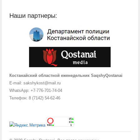
Наши партнеры:
Костанайский областной еженедельник SaqshyQostanai
E-mail: sakshykost@mail.ru
WhatsApp: +7-776-701-74-04
Телефон: 8 (7142) 54-62-46