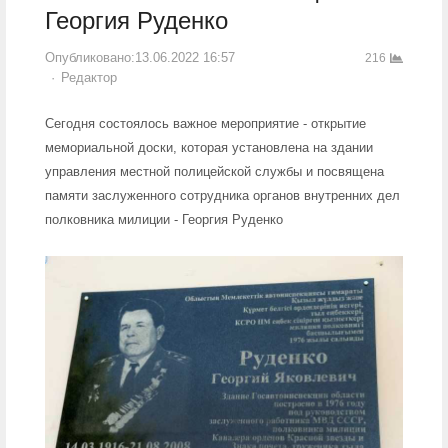
Георгия Руденко
Опубликовано:
13.06.2022 16:57
216
Author
Редактор
Сегодня состоялось важное мероприятие - открытие
мемориальной доски, которая установлена на здании
управления местной полицейской службы и посвящена
памяти заслуженного сотрудника органов внутренних дел
полковника милиции - Георгия Руденко