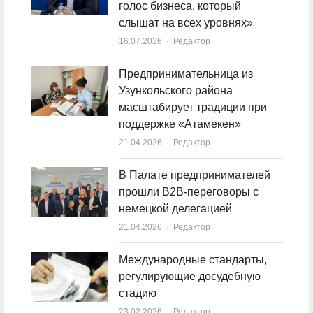
голос бизнеса, который
слышат на всех уровнях»
16.07.2026
Author
Редактор
Предпринимательница из
Узункольского района
масштабирует традиции при
поддержке «Атамекен»
21.04.2026
Author
Редактор
В Палате предпринимателей
прошли B2B-переговоры с
немецкой делегацией
21.04.2026
Author
Редактор
Международные стандарты,
регулирующие досудебную
стадию
23.02.2026
Author
Редактор