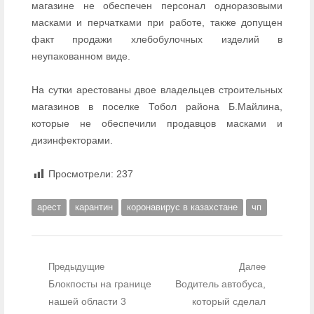
магазине не обеспечен персонал одноразовыми
масками и перчатками при работе, также допущен
факт продажи хлебобулочных изделий в
неупакованном виде.
На сутки арестованы двое владельцев строительных
магазинов в поселке Тобол района Б.Майлина,
которые не обеспечили продавцов масками и
дизинфекторами.
Просмотрели:
237
арест
карантин
коронавирус в казахстане
чп
Навигация по записям
Предыдущие
Далее
Предыдущий пост:
Блокпосты на границе
Следующий пост:
Водитель автобуса,
нашей области 3
который сделал