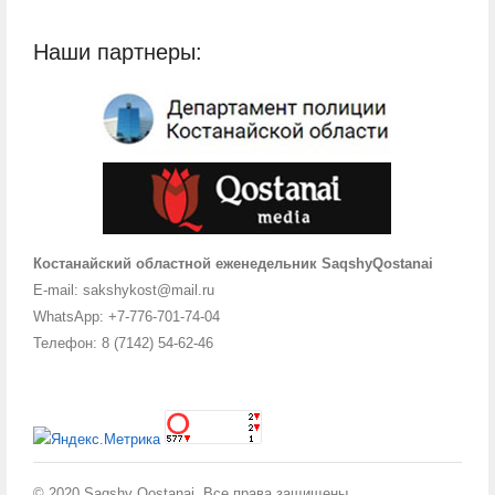
Наши партнеры:
Костанайский областной еженедельник SaqshyQostanai
E-mail: sakshykost@mail.ru
WhatsApp: +7-776-701-74-04
Телефон: 8 (7142) 54-62-46
© 2020 Saqshy Qostanai. Все права защищены.