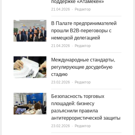
поддержке «Атамекен»
21.04.2026
Author
Редактор
В Палате предпринимателей
прошли B2B-переговоры с
немецкой делегацией
21.04.2026
Author
Редактор
Международные стандарты,
регулирующие досудебную
стадию
23.02.2026
Author
Редактор
Безопасность торговых
площадей: бизнесу
разъяснили правила
антитеррористической защиты
23.02.2026
Author
Редактор