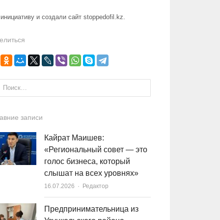
ициативу и создали сайт stoppedofil.kz.
елиться
и:
авние записи
Кайрат Маишев:
«Региональный совет — это
голос бизнеса, который
слышат на всех уровнях»
16.07.2026
Author
Редактор
Предпринимательница из