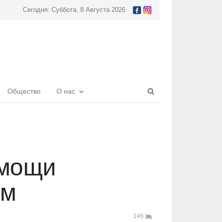
Сегодня: Суббота, 8 Августа 2026
Open
Общество
О нас
search
panel
омощи
ям
146