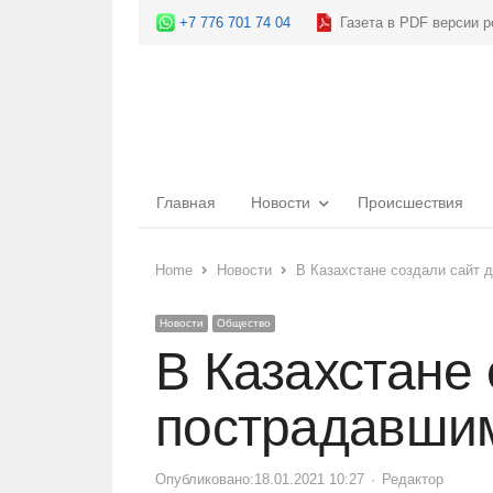
+7 776 701 74 04
Газета в PDF версии р
Главная
Новости
Происшествия
Home
Новости
В Казахстане создали сайт
Новости
Общество
В Казахстане
пострадавшим
Опубликовано:
18.01.2021 10:27
Author
Редактор