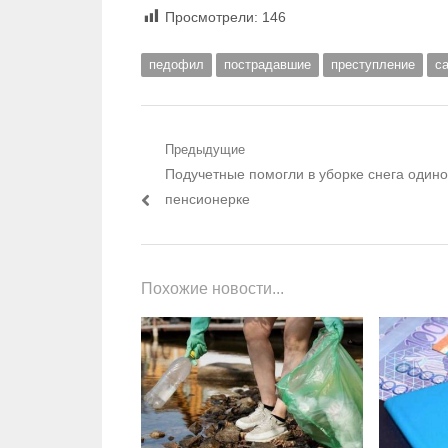
Просмотрели:
146
педофил
пострадавшие
преступление
с
Навигация по записям
Предыдущие
Предыдущий пост:
Подучетные помогли в уборке снега один
пенсионерке
Похожие новости...