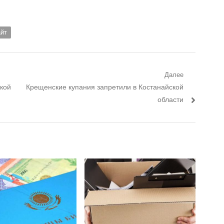
айт
Далее
окой
Следующий пост:
Крещенские купания запретили в Костанайской
области