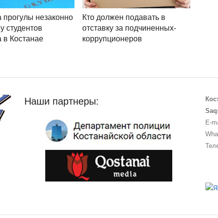
а прогулы незаконно
Кто должен подавать в
у студентов
отставку за подчиненных-
 в Костанае
коррупционеров
Кос
Наши партнеры:
Saq
E-ma
What
Теле