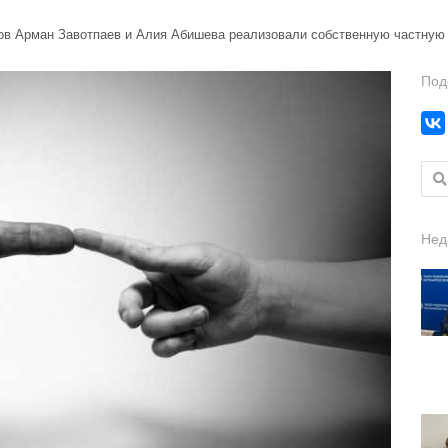
в Арман Завотпаев и Алия Абишева реализовали собственную частную ин
Под
Найт
Нед