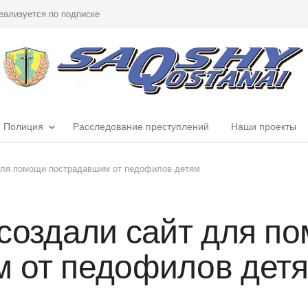
еализуется по подписке
Полиция
Расследование преступлений
Наши проекты
 для помощи пострадавшим от педофилов детям
 создали сайт для п
 от педофилов дет