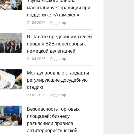
Узункольского района
масштабирует традиции при
поддержке «Атамекен»
21.04.2026
Author
Редактор
В Палате предпринимателей
прошли B2B-переговоры с
немецкой делегацией
21.04.2026
Author
Редактор
Международные стандарты,
регулирующие досудебную
стадию
23.02.2026
Author
Редактор
Безопасность торговых
площадей: бизнесу
разъяснили правила
антитеррористической