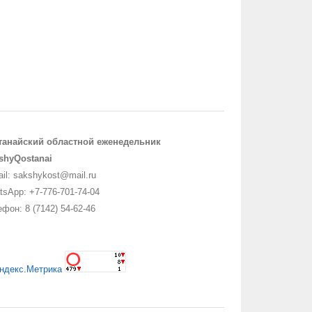
танайский областной еженедельник
shyQostanai
il: sakshykost@mail.ru
sApp: +7-776-701-74-04
фон: 8 (7142) 54-62-46