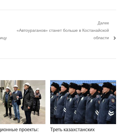
Далее
Следующий пост:
«Автоураганов» станет больше в Костанайской
ницу
области
ционные проекты:
Треть казахстанских