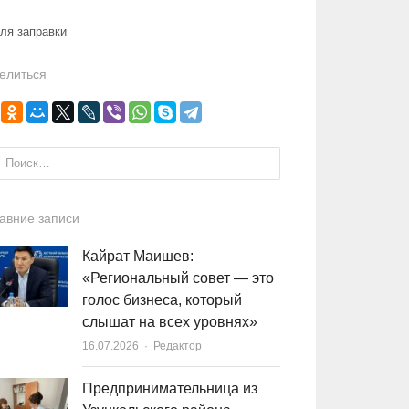
для заправки
елиться
и:
авние записи
Кайрат Маишев:
«Региональный совет — это
голос бизнеса, который
слышат на всех уровнях»
16.07.2026
Author
Редактор
Предпринимательница из