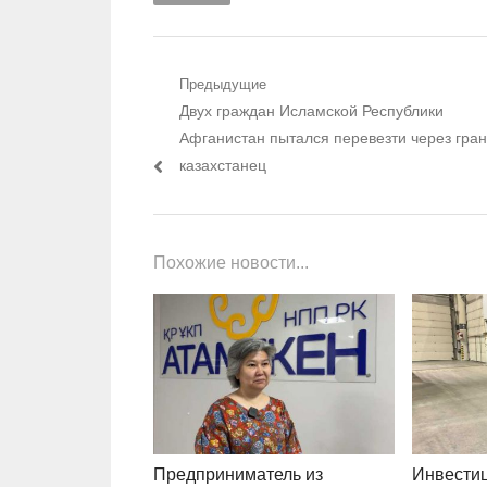
Навигация по записям
Предыдущие
Предыдущий пост:
Двух граждан Исламской Республики
Афганистан пытался перевезти через гра
казахстанец
Похожие новости...
Предприниматель из
Инвести