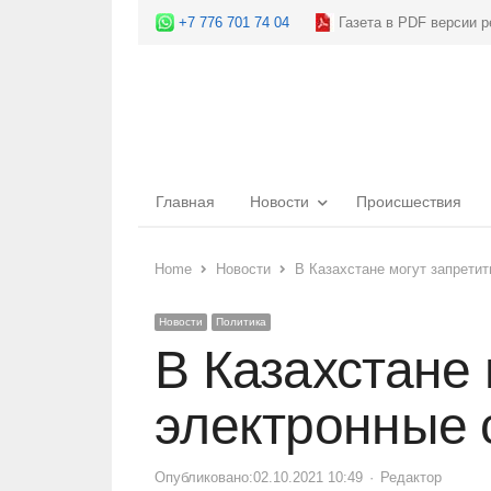
+7 776 701 74 04
Газета в PDF версии р
Главная
Новости
Происшествия
Home
Новости
В Казахстане могут запрети
Новости
Политика
В Казахстане
электронные 
Опубликовано:
02.10.2021 10:49
Author
Редактор