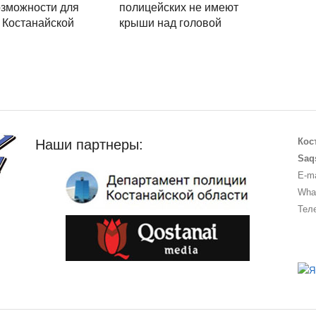
зможности для
полицейских не имеют
 Костанайской
крыши над головой
Кос
Наши партнеры:
Saq
E-ma
What
Теле