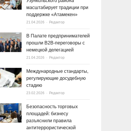
Узункольского района
масштабирует традиции при
поддержке «Атамекен»
21.04.2026
Author
Редактор
В Палате предпринимателей
прошли B2B-переговоры с
немецкой делегацией
21.04.2026
Author
Редактор
Международные стандарты,
регулирующие досудебную
стадию
23.02.2026
Author
Редактор
Безопасность торговых
площадей: бизнесу
разъяснили правила
антитеррористической