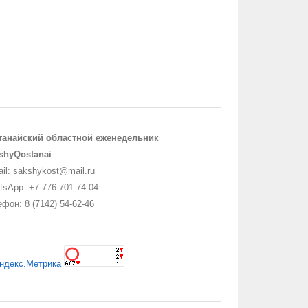
танайский областной еженедельник
shyQostanai
il: sakshykost@mail.ru
sApp: +7-776-701-74-04
фон: 8 (7142) 54-62-46