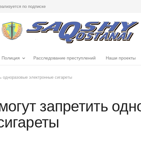
еализуется по подписке
Полиция
Расследование преступлений
Наши проекты
ть одноразовые электронные сигареты
 могут запретить од
сигареты