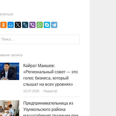
елиться
и:
авние записи
Кайрат Маишев:
«Региональный совет — это
голос бизнеса, который
слышат на всех уровнях»
16.07.2026
Author
Редактор
Предпринимательница из
Узункольского района
масштабирует традиции при