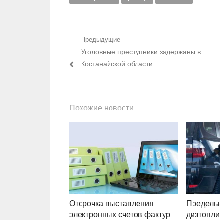
Навигация по записям
Предыдущие
Предыдущий пост:
Уголовные преступники задержаны в
Костанайской области
Похожие новости...
Отсрочка выставления
Предель
электронных счетов фактур
дизтопли