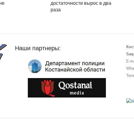
не
достаточности вырос в два
раза
Кос
Наши партнеры:
Saq
E-ma
What
Теле