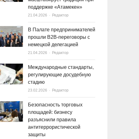
поддержке «Атамекен»
21.04.2026
Author
Редактор
В Палате предпринимателей
прошли B2B-переговоры с
немецкой делегацией
21.04.2026
Author
Редактор
Международные стандарты,
регулирующие досудебную
стадию
23.02.2026
Author
Редактор
Безопасность торговых
площадей: бизнесу
разъяснили правила
антитеррористической
защиты