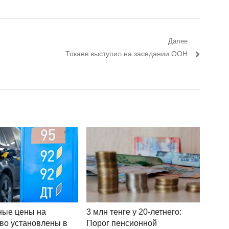
Далее
Следующий пост:
Токаев выступил на заседании ООН
ные цены на
3 млн тенге у 20-летнего:
во установлены в
Порог пенсионной