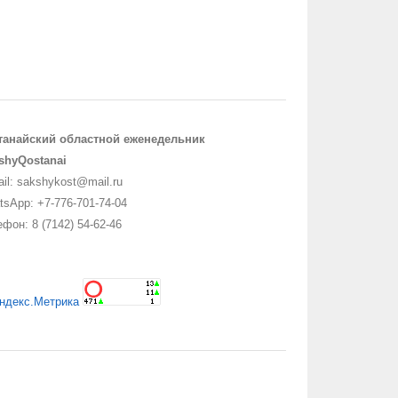
танайский областной еженедельник
shyQostanai
il: sakshykost@mail.ru
sApp: +7-776-701-74-04
фон: 8 (7142) 54-62-46